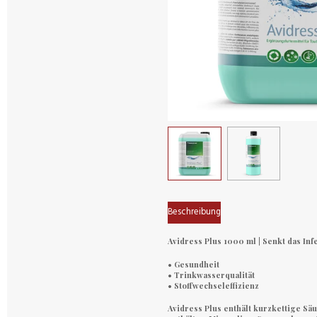
Beschreibung
Avidress Plus
1000 ml | Senkt das Inf
• Gesundheit
• Trinkwasserqualität
• Stoffwechseleffizienz
Avidress Plus
enthält kurzkettige Sä