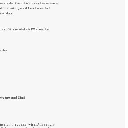
äuren, die den pH-Wert des Trinkwassers
tionsrisiko gesenkt wird – enthält
rextrakte
den Säuren wird die Effizienz des
italer
regano und Zimt
onsrisiko gesenkt wird. Außerdem