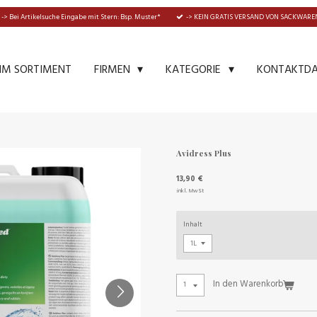
-> Bei Artikelsuche Eingabe mit Stern: Bsp. Muster*
-> KEIN GRATIS VERSAND VON SACKWAREN
IM SORTIMENT
KONTAKTD
FIRMEN
KATEGORIE
Avidress Plus
13,90 €
inkl. MwSt
Inhalt
In den Warenkorb