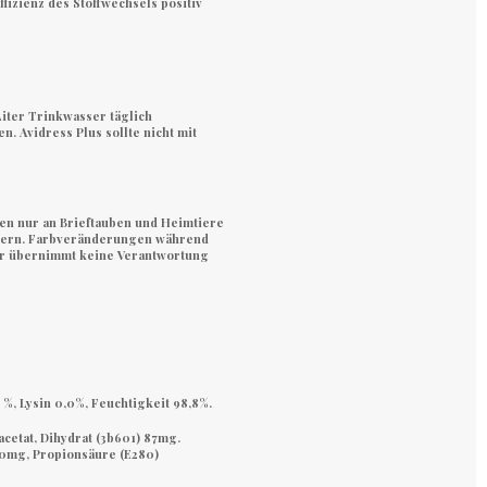
izienz des Stoffwechsels positiv
Liter Trinkwasser täglich
en.
Avidress Plus
sollte nicht mit
en nur an Brieftauben und Heimtiere
lagern. Farbveränderungen während
ler übernimmt keine Verantwortung
 %, Lysin 0,0%, Feuchtigkeit 98,8%.
acetat, Dihydrat (3b601) 87mg
.
0mg, Propionsäure (E280)