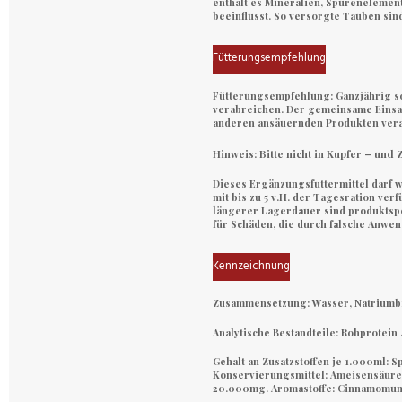
enthält es Mineralien, Spurenelement
beeinflusst. So versorgte Tauben sind 
Fütterungsempfehlung
Fütterungsempfehlung:
Ganzjährig s
verabreichen. Der gemeinsame Einsat
anderen ansäuernden Produkten vera
Hinweis:
Bitte nicht in Kupfer – und
Dieses Ergänzungsfuttermittel darf 
mit bis zu 5 v.H. der Tagesration ve
längerer Lagerdauer sind produktspe
für Schäden, die durch falsche Anwe
Kennzeichnung
Zusammensetzung:
Wasser, Natriumbi
Analytische Bestandteile:
Rohprotein 
Gehalt an Zusatzstoffen je 1.000ml: 
Konservierungsmittel:
Ameisensäure 
20.000mg.
Aromastoffe:
Cinnamomum 