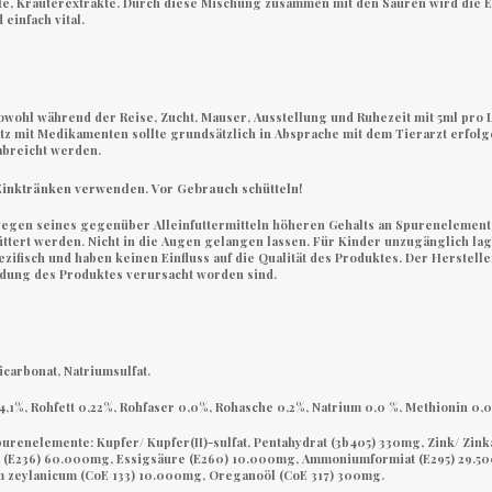
e, Kräuterextrakte. Durch diese Mischung zusammen mit den Säuren wird die Eff
einfach vital.
owohl während der Reise, Zucht, Mauser, Ausstellung und Ruhezeit mit 5ml pro 
z mit Medikamenten sollte grundsätzlich in Absprache mit dem Tierarzt erfolg
breicht werden.
 Zinktränken verwenden. Vor Gebrauch schütteln!
wegen seines gegenüber Alleinfuttermitteln höheren Gehalts an Spurenelement
rfüttert werden. Nicht in die Augen gelangen lassen. Für Kinder unzugänglich 
zifisch und haben keinen Einfluss auf die Qualität des Produktes. Der Herstel
ndung des Produktes verursacht worden sind.
carbonat, Natriumsulfat.
4,1%, Rohfett 0,22%, Rohfaser 0,0%, Rohasche 0,2%, Natrium 0,0 %, Methionin 0,0
Spurenelemente:
Kupfer/ Kupfer(II)-sulfat, Pentahydrat (3b405) 330mg, Zink/ Zink
(E236) 60.000mg, Essigsäure (E260) 10.000mg, Ammoniumformiat (E295) 29.50
zeylanicum (CoE 133) 10.000mg, Oreganoöl (CoE 317) 300mg.