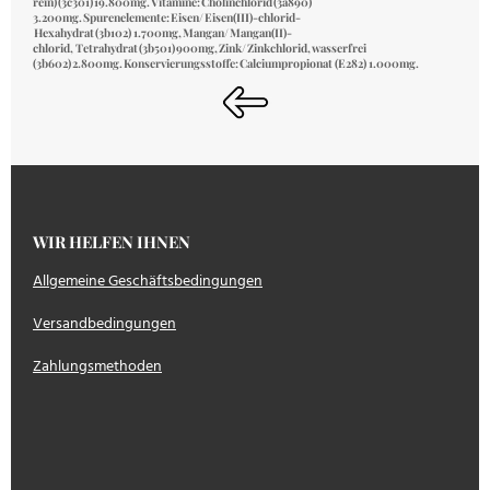
rein) (3c301) 19.800mg. Vitamine: Cholinchlorid (3a890)
3.200mg. Spurenelemente: Eisen/ Eisen(III)-chlorid-
Hexahydrat (3b102) 1.700mg, Mangan/ Mangan(II)-
chlorid, Tetrahydrat (3b501) 900mg, Zink/ Zinkchlorid, wasserfrei
(3b602) 2.800mg. Konservierungsstoffe: Calciumpropionat (E282) 1.000mg.
WIR HELFEN IHNEN
Allgemeine Geschäftsbedingungen
Versandbedingungen
Zahlungsmethoden