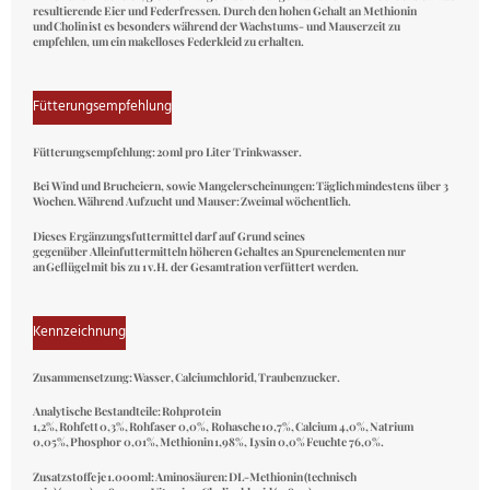
resultierende Eier und Federfressen. Durch den hohen Gehalt an Methionin
und Cholin ist es besonders während der Wachstums- und Mauserzeit zu
empfehlen, um ein makelloses Federkleid zu erhalten.
Fütterungsempfehlung
F
ü
tterungsempfehlung:
20ml pro Liter Trinkwasser.
Bei Wind und Brucheiern, sowie Mangelerscheinungen:
T
ä
glich
mindestens
ü
ber 3
Wochen.
W
ä
hrend Aufzucht und Mauser:
Zweimal w
ö
chentlich.
Dieses Erg
ä
nzungsfuttermittel
darf auf Grund seines
gegen
ü
ber
Alleinfuttermitteln h
ö
heren
Gehaltes an Spurenelementen nur
an
Gefl
ü
gel
mit bis zu 1
v.H. der Gesamtration
verf
ü
ttert
werden.
Kennzeichnung
Zusammensetzung: Wasser, Calciumchlorid, Traubenzucker.
Analytische Bestandteile: Rohprotein
1,2%, Rohfett 0,3%, Rohfaser 0,0%, Rohasche 10,7%, Calcium 4,0%, Natrium
0,05%, Phosphor 0,01%, Methionin 1,98%, Lysin 0,0% Feuchte 76,0%.
Zusatzstoffe je 1.000ml: Aminosäuren: DL-Methionin (technisch