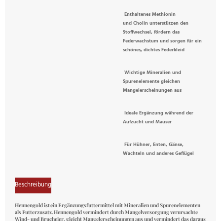
Enthaltenes Methionin
und Cholin unterstützen den
Stoffwechsel, fördern das
Federwachstum und sorgen für ein
schönes, dichtes Federkleid
Wichtige Mineralien und
Spurenelemente gleichen
Mangelerscheinungen aus
Ideale Ergänzung während der
Aufzucht und Mauser
Für Hühner, Enten, Gänse,
Wachteln und anderes Geflügel
Beschreibung
Hennengold
ist ein Ergänzungsfuttermittel mit Mineralien und Spurenelementen
als Futterzusatz. Hennengold vermindert durch Mangelversorgung verursachte
Wind- und Brucheier, gleicht Mangelerscheinungen aus und vermindert das daraus