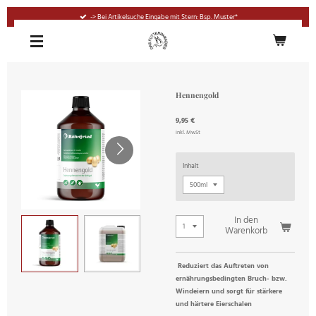
Zum
-> Bei Artikelsuche Eingabe mit Stern: Bsp. Muster*
Hauptinhalt
springen
Hennengold
9,95 €
inkl. MwSt
Inhalt
In den
Warenkorb
Reduziert das Auftreten von
ernährungsbedingten Bruch- bzw.
Windeiern und sorgt für stärkere
und härtere Eierschalen