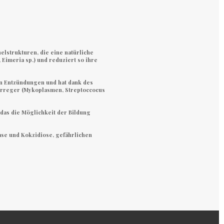
elstrukturen, die eine natürliche
Eimeria sp.) und reduziert so ihre
on Entzündungen und hat dank des
serreger (Mykoplasmen, Streptoccocus
 das die Möglichkeit der Bildung
se und Kokzidiose, gefährlichen