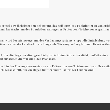
Formel gewährleistet den Schutz und das reibungslose Funktionieren von Epith
mmt das Wachstum der Population pathogener Protozoen (Trichomonas gallinae, 
unantwort der Atemwege und des Verdauungssystems, stoppt die Entwicklung v
 Säuren eine starke, direkte vorbeugende Wirkung auf begleitende Krankheit
n A, der die Regeneration geschädigter Schleimhäute unterstützt, und Vitamin K,
kt zusätzlich die Wirkung des Präparats.
uch in der Herangehensweise an die Prävention von Trichomonidose, Hexamita
ch herausstellt, ein wichtiger limitierender Faktor bei Tauben sind.