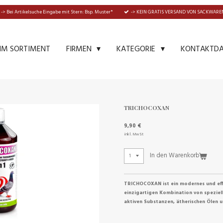
-> Bei Artikelsuche Eingabe mit Stern: Bsp. Muster*
-> KEIN GRATIS VERSAND VON SACKWAREN
IM SORTIMENT
KONTAKTD
FIRMEN
KATEGORIE
TRICHOCOXAN
9,90 €
inkl. MwSt
In den Warenkorb
TRICHOCOXAN ist ein modernes und effi
einzigartigen Kombination von speziel
aktiven Substanzen, ätherischen Ölen u