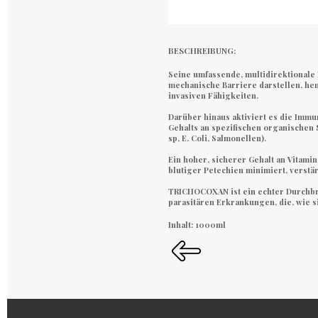
BESCHREIBUNG:
Seine umfassende, multidirektionale 
mechanische Barriere darstellen, he
invasiven Fähigkeiten.
Darüber hinaus aktiviert es die Imm
Gehalts an spezifischen organischen
sp, E. Coli, Salmonellen).
Ein hoher, sicherer Gehalt an Vitami
blutiger Petechien minimiert, verstär
TRICHOCOXAN ist ein echter Durchbr
parasitären Erkrankungen, die, wie si
Inhalt: 1000ml