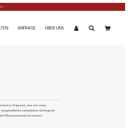
 <-
ATEN
ANFRAGE
ÜBER UNS
zientes Präparat, das auf einer
l ausgewählten sekundären biologisch
nd Pflanzenextrakten basiert.