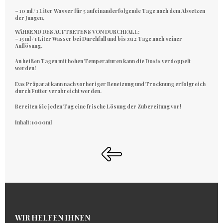
– 10 ml / 1 Liter Wasser für 5 aufeinanderfolgende Tage nach dem Absetzen
der Jungen,
WÄHREND DES AUFTRETENS VON DURCHFALL:
– 15 ml / 1 Liter Wasser bei Durchfall und bis zu 2 Tage nach seiner
Auflösung.
An heißen Tagen mit hohen Temperaturen kann die Dosis verdoppelt
werden!
Das Präparat kann nach vorheriger Benetzung und Trocknung erfolgreich
durch Futter verabreicht werden.
Bereiten Sie jeden Tag eine frische Lösung der Zubereitung vor!
Inhalt:
1000ml
WIR HELFEN IHNEN