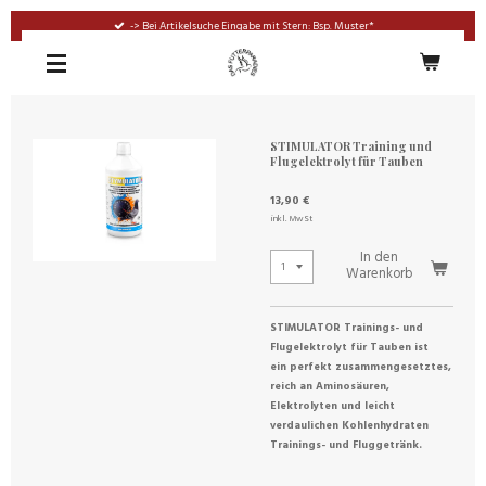
Zum
-> Bei Artikelsuche Eingabe mit Stern: Bsp. Muster*
Hauptinhalt
springen
STIMULATOR Training und
Flugelektrolyt für Tauben
13,90 €
inkl. MwSt
In den
Warenkorb
STIMULATOR Trainings- und
Flugelektrolyt für Tauben ist
ein perfekt zusammengesetztes,
reich an Aminosäuren,
Elektrolyten und leicht
verdaulichen Kohlenhydraten
Trainings- und Fluggetränk.