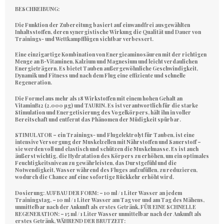
BESCHREIBUNG:
Die Funktion der Zubereitung basiert auf einwandfrei ausgewählten
Inhaltsstoffen, deren synergistische Wirkung die Qualität und Dauer von
Trainings- und Wettkampfflügen sichtbar verbessert.
Eine einzigartige Kombination von Energieaminosäuren mit der richtigen
Menge an B-Vitaminen, Kalzium und Magnesium und leicht verdaulichen
Energieträgern. Es bietet Tauben außergewöhnliche Geschwindigkeit,
Dynamik und Fitness und nach dem Flug eine effiziente und schnelle
Regeneration.
Die Formel aus mehr als 18 Wirkstoffen mit einem hohen Gehalt an
Vitamin
B12 (2.000 μg)
und TAURIN. Es ist verantwortlich für die starke
Stimulation und Energetisierung des Vogelkörpers, hält ihn in voller
Bereitschaft und entfernt das Phänomen der Müdigkeit spürbar.
STIMULATOR – ein Trainings- und Flugelektrolyt für Tauben
, ist eine
intensive Versorgung der Muskelzellen mit Nährstoffen und Sauerstoff –
sie werden voll und elastisch und schützen die Muskelmasse. Es ist auch
äußerst wichtig, die Hydratation des Körpers zu erhöhen, um ein optimales
Feuchtigkeitsniveau zu gewährleisten, das Durstgefühl und die
Notwendigkeit, Wasser während des Fluges aufzufüllen, zu reduzieren,
wodurch die Chance auf eine sofortige Rückkehr erhöht wird.
Dosierung
:
AUFBAU DER FORM
: – 10 ml / 1 Liter Wasser an jedem
Trainingstag, – 10 ml / 1 Liter Wasser am Tag vor und am Tag des Mähens,
unmittelbar nach der Ankunft als erstes Getränk,
FÜR EINE SCHNELLE
REGENERATION
: – 15 ml / 1 Liter Wasser unmittelbar nach der Ankunft als
erstes Getränk,
WÄHREND DER BRUTZEIT: