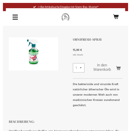
Zum
-> Bei Artikelsuche Eingabe mit Stern: Bsp. Muster*
Hauptinhalt
springen
ORNIFRESH-SPRAY
15,90 €
inkl. MwSt
In den
Warenkorb
Die bakterizide und viruzide Kraft
natürlicher ätherischer Öle wird in
unserer modernen Welt auch von
medizinischen Kreisen zunehmend
geschätzt.
BESCHREIBUNG:
Ornifresh wurde geschaffen, um Atemwegserkrankungen entgegenzuwirken, die