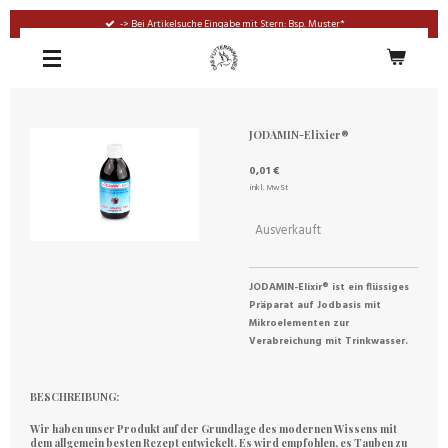
Zum
-> Bei Artikelsuche Eingabe mit Stern: Bsp. Muster*
Hauptinhalt
springen
JODAMIN-Elixier®
0,01 €
inkl. MwSt
Ausverkauft
JODAMIN-Elixir® ist ein flüssiges
Präparat auf Jodbasis mit
Mikroelementen zur
Verabreichung mit Trinkwasser.
BESCHREIBUNG:
Wir haben unser Produkt auf der Grundlage des modernen Wissens mit
dem allgemein besten Rezept entwickelt. Es wird empfohlen, es Tauben zu