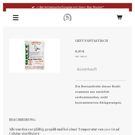
Zum
-> Bei Artikelsuche Eingabe mit Stern: Bsp. Muster*
Hauptinhalt
springen
GRYT FANTASTISCH
0,01 €
inkl. MwSt
Ausverkauft
Die Bestandteile dieser Buckt
stammen aus natürlich
vorkommenden, nicht
kontaminierten Ablagerungen.
BESCHREIBUNG:
Alle wurden sorgfältig gespült und bei einer Temperatur von 300 Grad
Celsius sterilisiert.