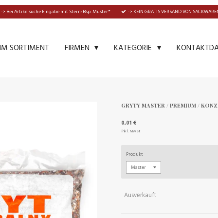
-> Bei Artikelsuche Eingabe mit Stern: Bsp. Muster*
-> KEIN GRATIS VERSAND VON SACKWAREN
IM SORTIMENT
KONTAKTD
FIRMEN
KATEGORIE
GRYTY MASTER / PREMIUM / KON
0,01 €
inkl. MwSt
Produkt
Ausverkauft