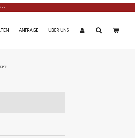
 <-
ATEN
ANFRAGE
ÜBER UNS
ZEPT