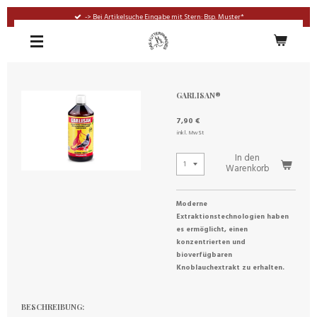
Zum
-> Bei Artikelsuche Eingabe mit Stern: Bsp. Muster*
Hauptinhalt
springen
GARLISAN®
7,90 €
inkl. MwSt
In den
Warenkorb
Moderne
Extraktionstechnologien haben
es ermöglicht, einen
konzentrierten und
bioverfügbaren
Knoblauchextrakt zu erhalten.
BESCHREIBUNG: