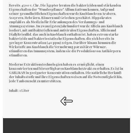
Bereits 4500 v. Chr. Die Ägypter lernten die bakteriziden und stärkenden
Eigenschaften der "Wunderpflanze" Allium Sativum kennen. Aufgrund
seiner gesundheitlichen Eigenschaften wurde Knoblauch von Arabern,
Assyrern, Hebräern, Römern und Griechen geschätzt. Hippokrates
empfahl es als Medizin für Erkrankungen des Verdauungs- und
Atmungssystems. Im zwanzigsten Jahrhundert wurde Allicin aus Knoblauch
isoliert, mit antibakteriellen und antiviralen Eigenschaften. Allicin und
Diallyltrisulfid, das auch in Knoblauch enthalten ist, haben extrem starke
bakterizide und bakteriostatische Eigenschaften, die sich bereits in
geringer Konzentration (40 ppm) zeigen. Darüber hinaus hemmen die
Wirkstoffe aus Knoblauch die Vermehrung parasitärer Würmer,
stimulieren das Immunsystem, indem sie die Produktion von Antikörpern
stimulieren.
Moderne Extraktionstechnologien haben es ermöglicht, einen
konzentrierten und bioverfügbaren Knoblauchextrakt zu erhalten. Es ist in
GARLISAN in geeigneter Konzentration enthalten. Die natürliche Herkunft
der Inhaltsstoffe und ihre Eigenschaften weisen auf die Notwendigkeit hin,
jede Taubenzucht zu unterstützen.
Inhalt: 1 Liter