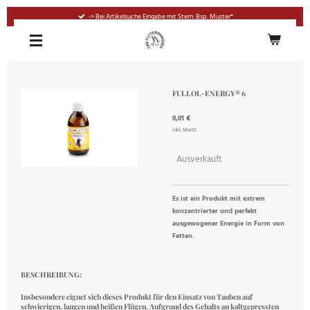
Zum
-> Bei Artikelsuche Eingabe mit Stern: Bsp. Muster*
Hauptinhalt
springen
FULLOL-ENERGY® 6
0,01 €
inkl. MwSt
Ausverkauft
Es ist ein Produkt mit extrem
konzentrierter und perfekt
ausgewogener Energie in Form von
Fetten.
BESCHREIBUNG:
Insbesondere eignet sich dieses Produkt für den Einsatz von Tauben auf
schwierigen, langen und heißen Flügen. Aufgrund des Gehalts an
kaltgepressten