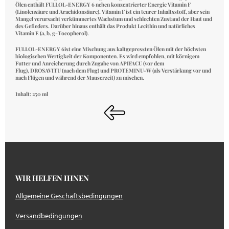
Ölen enthält FULLOL-ENERGY 6 neben konzentrierter
Energie Vitamin F
(Linolensäure und Arachidonsäure). Vitamin F ist ein teurer Inhaltsstoff, aber sein
Mangel verursacht verkümmertes Wachstum und schlechten Zustand der Haut und
des Gefieders. Darüber hinaus enthält das Produkt Lecithin und natürliches
Vitamin E (a, b, g-Tocopherol).
FULLOL-ENERGY 6
ist eine Mischung aus kaltgepressten Ölen mit der höchsten
biologischen Wertigkeit der Komponenten. Es wird empfohlen, mit körnigem
Futter und Anreicherung durch Zugabe von
APIFACU
(vor dem
Flug),
DROSAVITU
(nach dem Flug) und
PROTEMINU-W
(als Verstärkung vor und
nach Flügen und während der Mauserzeit) zu mischen.
Inhalt: 250 ml
WIR HELFEN IHNEN
Allgemeine Geschäftsbedingungen
Versandbedingungen