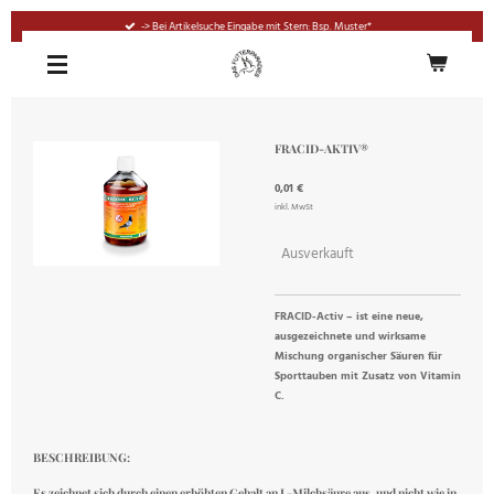
Zum
-> Bei Artikelsuche Eingabe mit Stern: Bsp. Muster*
Hauptinhalt
springen
FRACID-AKTIV®
0,01 €
inkl. MwSt
Ausverkauft
FRACID-Activ – ist eine neue,
ausgezeichnete und wirksame
Mischung organischer Säuren für
Sporttauben mit Zusatz von Vitamin
C.
BESCHREIBUNG:
Es zeichnet sich durch einen erhöhten Gehalt an L-Milchsäure aus, und nicht wie in