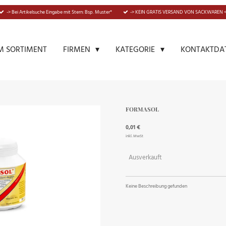
-> Bei Artikelsuche Eingabe mit Stern: Bsp. Muster*
-> KEIN GRATIS VERSAND VON SACKWAREN <
M SORTIMENT
KONTAKTDA
FIRMEN
KATEGORIE
FORMASOL
0,01 €
inkl. MwSt
Ausverkauft
Keine Beschreibung gefunden