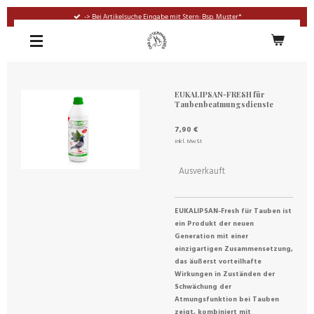
Zum
-> Bei Artikelsuche Eingabe mit Stern: Bsp. Muster*
Hauptinhalt
springen
EUKALIPSAN-FRESH für
Taubenbeatmungsdienste
7,90 €
inkl. MwSt
Ausverkauft
EUKALIPSAN-Fresh für Tauben ist
ein Produkt der neuen
Generation mit einer
einzigartigen Zusammensetzung,
das äußerst vorteilhafte
Wirkungen in Zuständen der
Schwächung der
Atmungsfunktion bei Tauben
zeigt, kombiniert mit