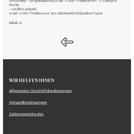
Dosierung: – prophylaktisch: 10 ml / 1 Liter Trinkwasser – 2-3 mal pro
Woche
– vorübergehend
:
10 ml / 1 Liter Trinkwasser an 6 aufeinanderfolgenden Tagen
Inhalt: 1L
WIR HELFEN IHNEN
Allgemeine Geschäftsbedingungen
Versandbedingungen
Zahlungsmethoden