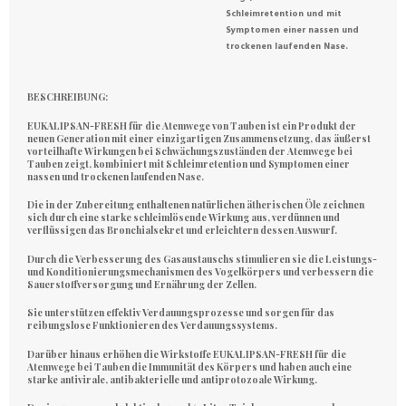
Schleimretention und mit
Symptomen einer nassen und
trockenen laufenden Nase.
BESCHREIBUNG:
EUKALIPSAN-FRESH für die Atemwege von Tauben
ist ein Produkt der
neuen Generation mit einer einzigartigen Zusammensetzung, das äußerst
vorteilhafte Wirkungen bei Schwächungszuständen der Atemwege bei
Tauben zeigt, kombiniert mit Schleimretention und Symptomen einer
nassen und trockenen laufenden Nase.
Die in der Zubereitung enthaltenen natürlichen ätherischen Öle zeichnen
sich durch eine starke schleimlösende Wirkung aus, verdünnen und
verflüssigen das Bronchialsekret und erleichtern dessen Auswurf.
Durch die Verbesserung des Gasaustauschs stimulieren sie die Leistungs-
und Konditionierungsmechanismen des Vogelkörpers und verbessern die
Sauerstoffversorgung und Ernährung der Zellen.
Sie unterstützen effektiv Verdauungsprozesse und sorgen für das
reibungslose Funktionieren des Verdauungssystems.
Darüber hinaus erhöhen die
Wirkstoffe EUKALIPSAN-FRESH für die
Atemwege bei Tauben
die Immunität des Körpers und haben auch eine
starke antivirale, antibakterielle und antiprotozoale Wirkung.