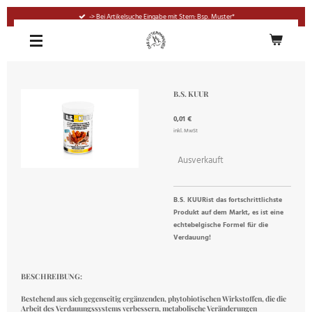
Zum
-> Bei Artikelsuche Eingabe mit Stern: Bsp. Muster*
Hauptinhalt
springen
B.S. KUUR
0,01 €
inkl. MwSt
Ausverkauft
B.S. KUURist das fortschrittlichste
Produkt auf dem Markt, es ist eine
echtebelgische Formel für die
Verdauung!
BESCHREIBUNG:
Bestehend aus sich gegenseitig ergänzenden, phytobiotischen Wirkstoffen, die die
Arbeit des Verdauungssystems verbessern, metabolische Veränderungen