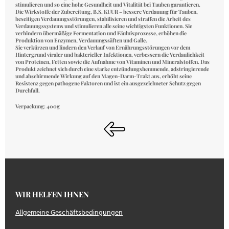
stimulieren und so eine hohe Gesundheit und Vitalität bei Tauben garantieren.
Die Wirkstoffe der Zubereitung,
B.S. KUUR – bessere Verdauung für Tauben
,
beseitigen Verdauungsstörungen, stabilisieren und straffen die Arbeit des
Verdauungssystems und stimulieren alle seine wichtigsten Funktionen. Sie
verhindern übermäßige Fermentation und Fäulnisprozesse, erhöhen die
Produktion von Enzymen, Verdauungssäften und Galle.
Sie verkürzen und lindern den Verlauf von Ernährungsstörungen vor dem
Hintergrund viraler und bakterieller Infektionen, verbessern die Verdaulichkeit
von Proteinen, Fetten sowie die Aufnahme von Vitaminen und Mineralstoffen. Das
Produkt zeichnet sich durch eine starke entzündungshemmende, adstringierende
und abschirmende Wirkung auf den Magen-Darm-Trakt aus, erhöht seine
Resistenz gegen pathogene Faktoren und ist ein ausgezeichneter Schutz gegen
Durchfall.
Verpackung: 400g
WIR HELFEN IHNEN
Allgemeine Geschäftsbedingungen