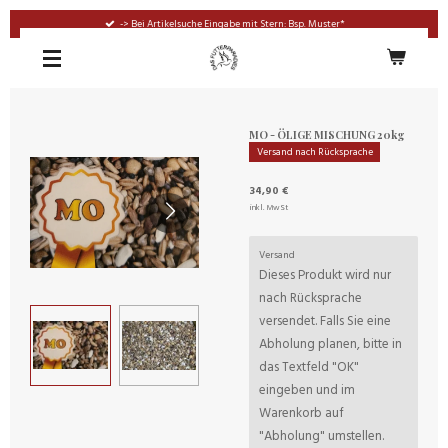
Zum
-> Bei Artikelsuche Eingabe mit Stern: Bsp. Muster*
Hauptinhalt
springen
MO - ÖLIGE MISCHUNG 20kg
Versand nach Rücksprache
34,90 €
inkl. MwSt
Versand
Dieses Produkt wird nur
nach Rücksprache
versendet. Falls Sie eine
Abholung planen, bitte in
das Textfeld "OK"
eingeben und im
Warenkorb auf
"Abholung" umstellen.