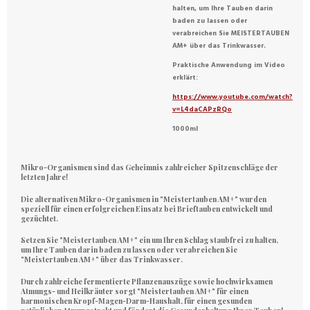
halten, um Ihre Tauben darin
baden zu lassen oder
verabreichen Sie MEISTERTAUBEN
AM+ über das Trinkwasser.
Praktische Anwendung im Video
erklärt:
https://www.youtube.com/watch?
v=L4daCAPzRQo
1000ml
Mikro-Organismen sind das Geheimnis zahlreicher Spitzenschläge der
letzten Jahre!
Die alternativen Mikro-Organismen in "Meistertauben AM+" wurden
speziell für einen erfolgreichen Einsatz bei Brieftauben entwickelt und
gezüchtet.
Setzen Sie "Meistertauben AM+" ein um Ihren Schlag staubfrei zu halten,
um Ihre Tauben darin baden zu lassen oder verabreichen Sie
"Meistertauben AM+" über das Trinkwasser.
Durch zahlreiche fermentierte Pflanzenauszüge sowie hochwirksamen
Atmungs- und Heilkräuter sorgt "Meistertauben AM+" für einen
harmonischen Kropf-Magen-Darm-Haushalt, für einen gesunden