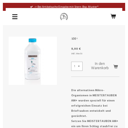
Zum
-> Bei Artikelsuche Eingabe mit Stern: Bsp. Muster*
Hauptinhalt
springen
AM+
9,90 €
inkl. MwSt
In den
Warenkorb
Die alternativen Mikro-
Organismen in MEISTERTAUBEN
AM+ wurden speziell für einen
erfolgreichen Einsatz bei
Brieftauben entwickelt und
gezüchtet.
Setzen Sie MEISTERTAUBEN AM+
ein um Ihren Schlag staubfrei zu