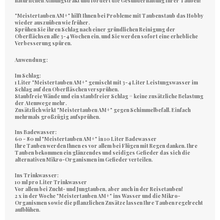
natürlichen Atmungstrakt und fördert die Gesunderhaltung Ihrer Tauben!
"Meistertauben AM+" hilft Ihnen bei Probleme mit Taubenstaub das Hobby
wieder auszuüben wie früher.
Sprühen Sie ihren Schlag nach einer gründlichen Reinigung der
Oberflächsen alle 3-4 Wochen ein, und Sie werden sofort eine erhebliche
Verbesserung spüren.
Anwendung:
Im Schlag:
1 Liter "Meistertauben AM+" gemischt mit 3-4 Liter Leistungswasser im
Schlag auf den Oberfläschen versprühen.
Staubfreie Wände und ein staubfreier Schlag = keine zusätzliche Belastung
der Atemwege mehr.
Zusätzlich wirkt "Meistertauben AM+" gegen Schimmelbefall. Einfach
mehrmals großzügig aufsprühen.
Ins Badewasser:
60 - 80 ml "Meistertauben AM+" in 10 Liter Badewasser
Ihre Tauben werden Ihnen es vor allem bei Flügen mit Regen danken. Ihre
Tauben bekommen ein glänzendes und seidiges Gefieder das sich die
alternativen Mikro-Organismen im Gefieder verteilen.
Ins Trinkwasser:
10 ml pro Liter Trinkwasser
Vor allem bei Zucht- und Jungtauben, aber auch in der Reisetauben!
2 x in der Woche "Meistertauben AM+" ins Wasser und die Mikro-
Organismen sowie die pflanzlichen Zusätze lassen Ihre Tauben regelrecht
aufblühen.