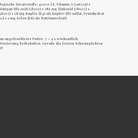
ogische Zusatzstoffe: 42900 i.E. Vitamin A (3a672a) •
 Mangan-(II)-oxid (3b502) • 186 mg Zinkoxid (3b603) •
3b103) • 28 mg Kupfer (E4) als Kupfer-(II)-sulfat, Pentahydrat
2) • 1 mg Selen (E8) als Natriumselenit
m angefeuchtetes Futter, 3 – 4 x wöchentlich.
 Dosierung beibehalten. Gerade die letzten Schwungfedern
t!
NEN