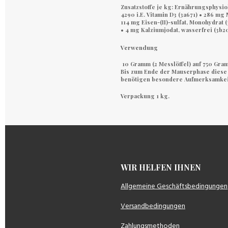
Zusatzstoffe je kg: Ernährungsphysiol
4290 i.E. Vitamin D3 (3a671) • 286 mg
114 mg Eisen-(II)-sulfat, Monohydrat (
• 4 mg Kalziumjodat, wasserfrei (3b20
Verwendung
10 Gramm (2 Messlöffel) auf 750 Gram
Bis zum Ende der Mauserphase diese
benötigen besondere Aufmerksamkei
Verpackung 1 kg.
WIR HELFEN IH
Allgemeine Geschäftsbedingungen
Versandbedingungen
Zahlungsmethoden