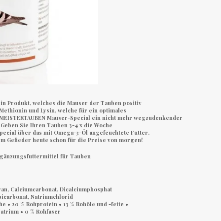
n Produkt, welches die Mauser der Tauben positiv
Methionin und Lysin, welche für ein optimales
t MEISTERTAUBEN Mauser-Special ein nicht mehr wegzudenkender
 Geben Sie Ihren Tauben 3-4 x die Woche
ecial über das mit Omega-3-Öl angefeuchtete Futter.
 Gefieder heute schon für die Preise von morgen!
änzungsfuttermittel für Tauben
ran, Calciumcarbonat, Dicalciumphosphat
bicarbonat, Natriumchlorid
he • 20 % Rohprotein • 13 % Rohöle und -fette •
 Natrium • 0 % Rohfaser