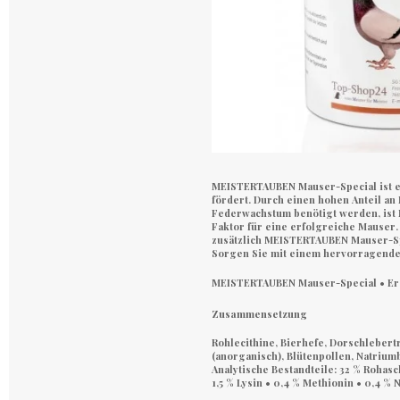
MEISTERTAUBEN Mauser-Special ist ei
fördert. Durch einen hohen Anteil an 
Federwachstum benötigt werden, is
Faktor für eine erfolgreiche Mauser.
zusätzlich MEISTERTAUBEN Mauser-Sp
Sorgen Sie mit einem hervorragendem
MEISTERTAUBEN Mauser-Special • Erg
Zusammensetzung
Rohlecithine, Bierhefe, Dorschlebert
(anorganisch), Blütenpollen, Natrium
Analytische Bestandteile: 32 % Rohasc
1,5 % Lysin • 0,4 % Methionin • 0,4 %