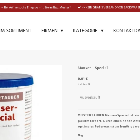
-> Bei Artikelsuche Eingabe mit Stern: Bsp. Muster*
-> KEIN GRATIS VERSAND VON SACKWAREN
IM SORTIMENT
KONTAKTD
FIRMEN
KATEGORIE
Mauser - Special
0,01 €
inkl. MwSt
Ausverkauft
MEISTERTAUBEN Mauser-Special ist ein
positiv fördert. Durch einen hohen Ante
optimales Federwachstum benötigt we
1kg