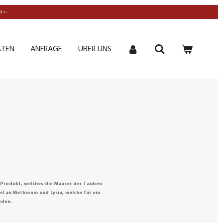
 <-
ATEN
ANFRAGE
ÜBER UNS
 Produkt, welches die Mauser der Tauben
il an Methionin und Lysin, welche für ein
rden.