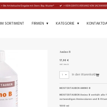
-> Bei Artikelsuche Eingabe mit Stern: Bsp. Muster*
-> KEIN GRATIS VERSAND VON SACKWAREN
IM SORTIMENT
KONTAKTD
FIRMEN
KATEGORIE
Amino B
17,90 €
inkl. MwSt
In den Warenkorb
MEISTERTAUBEN AMINO B
MEISTERTAUBEN Amino B enthält alle fü
notwendigen Aminosäuren und B-Vitami
1000 ml