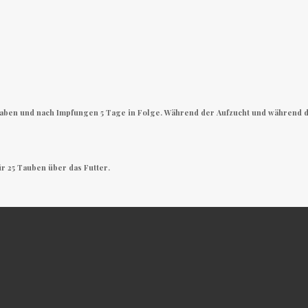
gaben und nach Impfungen 5 Tage in Folge. Während der Aufzucht und während 
ür 25 Tauben über das Futter.
NEN