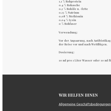
1,1 % Rohprotein
0,4 % Rohasche
0,2 % Rohöle u. -fette
0,13 % Natrium
0,08 % Methionin
0,04 % Lysin
0 % Rohfaser
Verwendung:
Vor der Anpaarung, nach Antibiotika
der Reise vor und nach Wettflügen.
Dosierung:
10 ml pro 1 Liter Wasser oder 10 ml f
WIR HELFEN IH
Allgemeine Geschäftsbedingungen