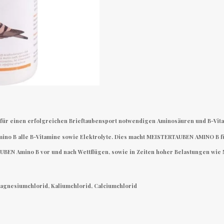
für einen erfolgreichen Brieftaubensport notwendigen Aminosäuren und B-Vita
ino B alle B-Vitamine sowie Elektrolyte. Dies macht MEISTERTAUBEN AMINO B für
UBEN Amino B vor und nach Wettflügen, sowie in Zeiten hoher Belastungen wie
Magnesiumchlorid, Kaliumchlorid, Calciumchlorid