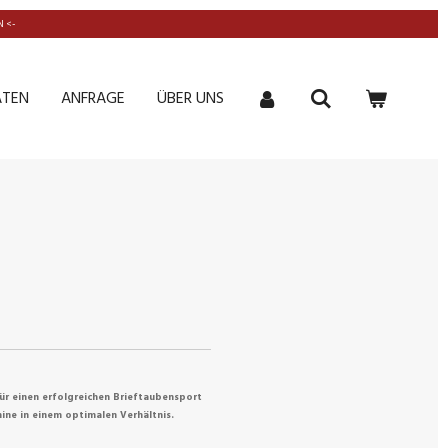
 <-
ATEN
ANFRAGE
ÜBER UNS
r einen erfolgreichen Brieftaubensport
ne in einem optimalen Verhältnis.