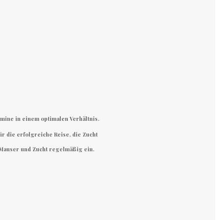
mine in einem optimalen Verhältnis.
 die erfolgreiche Reise, die Zucht
 Mauser und Zucht regelmäßig ein.