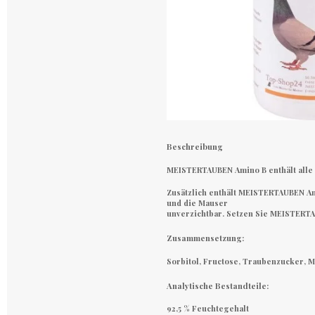
Beschreibung
MEISTERTAUBEN Amino B enthält alle 
Zusätzlich enthält MEISTERTAUBEN Am
und die Mauser
unverzichtbar. Setzen Sie MEISTERTA
Zusammensetzung:
Sorbitol, Fructose, Traubenzucker, 
Analytische Bestandteile:
92,5 % Feuchtegehalt