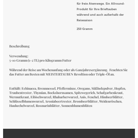
für freie Atemwege. Ein Allround-
Produkt für Ihre Brieftauben
während und auch außerhalb der
Reisesaison
250 Gramm
Beschreibung
Verwendung:
5-10 Gramm (1-2 TL) pro Kilogramm Futter
Während der Reise am Wochenanfang oder als Ganzjahresergänzung. Feuchten Sie
das Futter am Besten mit MEISTERTAUBEN Revoltion oder Triple-Öl an.
Enthält: Echinacea, Brennnessel, Pfefferminze, Oregano, Süßholzpulver, Hopfen,
Traubentrester, Thymian, Bockshornsamen, Spitzwegerich, Schafgarbenkraut,
Wermutkraut, Eibischwurzel, Rhabarberwurzel, Anis, Fenchel, Himbeerblätter,
Schlüsselblumenwurzel, Aroniabeertrester, Brombeerblätter, Weidenröschen,
Hauhechelwurzel, Rosmarinblätter, Sonnenblumenblüten