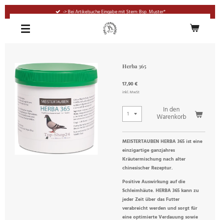
Zum
-> Bei Artikelsuche Eingabe mit Stern: Bsp. Muster*
Hauptinhalt
springen
Herba 365
17,90 €
inkl. MwSt
In den
Warenkorb
MEISTERTAUBEN HERBA 365 ist eine
einzigartige ganzjahres
Kräutermischung nach alter
chinesischer Rezeptur.
Positive Auswirkung auf die
Schleimhäute. HERBA 365 kann zu
jeder Zeit über das Futter
verabreicht werden und sorgt für
eine optimierte Verdauung sowie