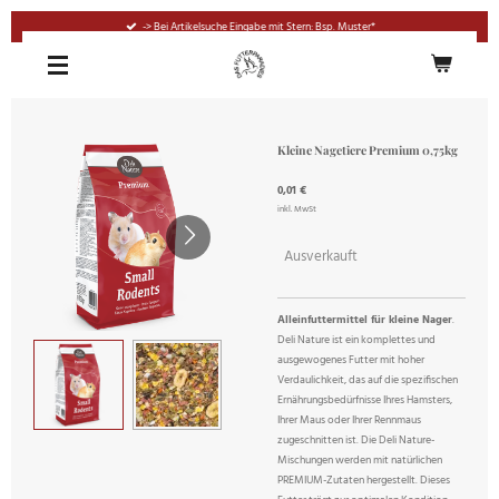
Zum
-> Bei Artikelsuche Eingabe mit Stern: Bsp. Muster*
Hauptinhalt
springen
Kleine Nagetiere Premium 0,75kg
0,01 €
inkl. MwSt
Ausverkauft
Alleinfuttermittel für kleine Nager
.
Deli Nature ist ein komplettes und
ausgewogenes Futter mit hoher
Verdaulichkeit, das auf die spezifischen
Ernährungsbedürfnisse Ihres Hamsters,
Ihrer Maus oder Ihrer Rennmaus
zugeschnitten ist. Die Deli Nature-
Mischungen werden mit natürlichen
PREMIUM-Zutaten hergestellt. Dieses