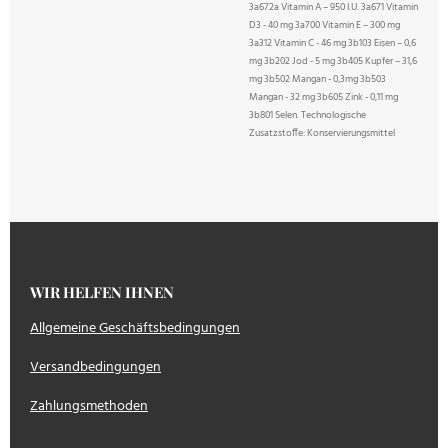
3a672a Vitamin A – 950 I.U. 3a671 Vitamin
D3 - 40 mg 3a700 Vitamin E – 300 mg
3a312 Vitamin C - 46 mg 3b103 Eisen – 0,6
mg 3b202 Jod - 5 mg 3b405 Kupfer – 31,6
mg 3b502 Mangan - 0,3mg 3b503
Mangan - 32 mg 3b605 Zink - 0,11 mg
3b801 Selen. Technologische
Zusatzstoffe: Konservierungsmittel
WIR HELFEN IHNEN
Allgemeine Geschäftsbedingungen
Versandbedingungen
Zahlungsmethoden