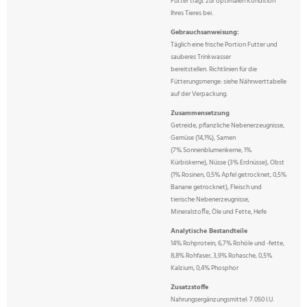
Futter trägt zur optimalen Kondition
Ihres Tieres bei.
Gebrauchsanweisung:
Täglich eine frische Portion Futter und
sauberes Trinkwasser
bereitstellen. Richtlinien für die
Fütterungsmenge: siehe Nährwerttabelle
auf der Verpackung.
Zusammensetzung
Getreide, pflanzliche Nebenerzeugnisse,
Gemüse (14,1%), Samen
(7% Sonnenblumenkerne, 1%
Kürbiskerne), Nüsse (3% Erdnüsse), Obst
(1% Rosinen, 0,5% Apfel getrocknet, 0,5%
Banane getrocknet), Fleisch und
tierische Nebenerzeugnisse,
Mineralstoffe, Öle und Fette, Hefe
Analytische Bestandteile
14% Rohprotein, 6,7% Rohöle und -fette,
8,8% Rohfaser, 3,9% Rohasche, 0,5%
Kalzium, 0,4% Phosphor
Zusatzstoffe
Nahrungsergänzungsmittel: 7.050 I.U.