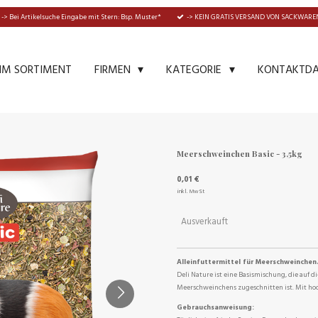
-> Bei Artikelsuche Eingabe mit Stern: Bsp. Muster*
-> KEIN GRATIS VERSAND VON SACKWAREN
IM SORTIMENT
KONTAKTD
FIRMEN
KATEGORIE
Meerschweinchen Basic - 3,5kg
0,01 €
inkl. MwSt
Ausverkauft
Alleinfuttermittel für Meerschweinchen
Deli Nature ist eine Basismischung, die auf 
Meerschweinchens zugeschnitten ist. Mit hoc
Gebrauchsanweisung: