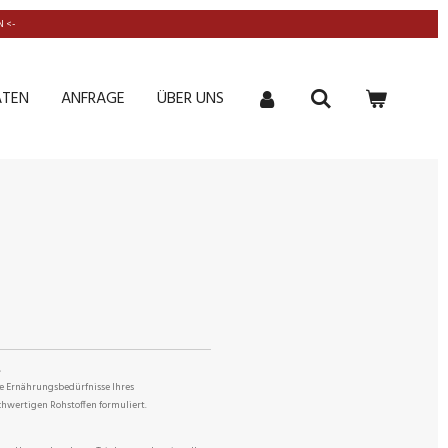
 <-
ATEN
ANFRAGE
ÜBER UNS
.
die Ernährungsbedürfnisse Ihres
hwertigen Rohstoffen formuliert.