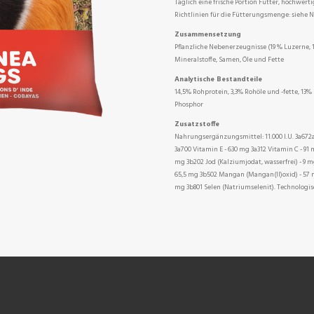
Täglich eine frische Portion Futter, hochwert
Richtlinien für die Fütterungsmenge: siehe 
Zusammensetzung
Pflanzliche Nebenerzeugnisse (19 % Luzerne, 
Mineralstoffe, Samen, Öle und Fette
Analytische Bestandteile
14,5% Rohprotein, 3,3% Rohöle und -fette, 13%
Phosphor
Zusatzstoffe
Nahrungsergänzungsmittel: 11.000 I.U. 3a672a 
3a700 Vitamin E - 630 mg 3a312 Vitamin C - 91 m
mg 3b202 Jod (Kalziumjodat, wasserfrei) - 9 m
65,5 mg 3b502 Mangan (Mangan(II)oxid) - 57 m
mg 3b801 Selen (Natriumselenit). Technologis