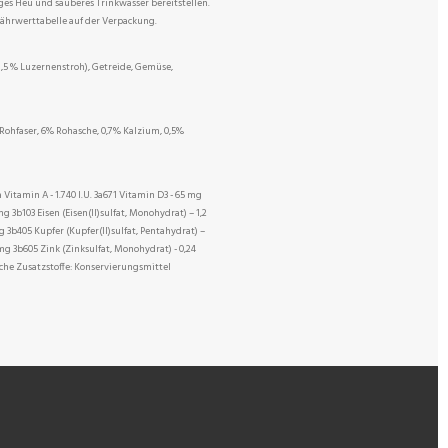
iges Heu und sauberes Trinkwasser bereitstellen.
Nährwerttabelle auf der Verpackung.
1,5 % Luzernenstroh), Getreide, Gemüse,
 Rohfaser, 6% Rohasche, 0,7% Kalzium, 0,5%
Vitamin A - 1.740 I.U. 3a671 Vitamin D3 - 65 mg
g 3b103 Eisen (Eisen(II)sulfat, Monohydrat) – 1,2
g 3b405 Kupfer (Kupfer(II)sulfat, Pentahydrat) –
g 3b605 Zink (Zinksulfat, Monohydrat) - 0,24
che Zusatzstoffe: Konservierungsmittel