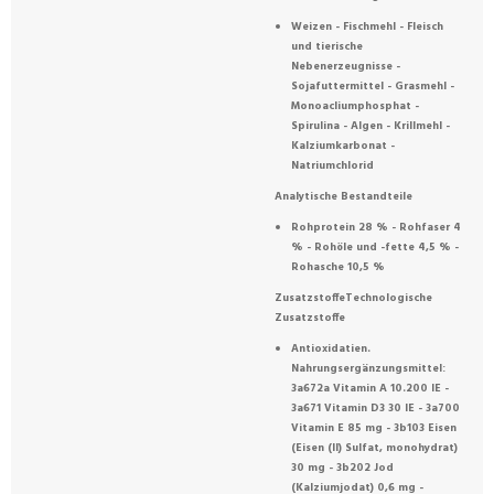
Weizen - Fischmehl - Fleisch
und tierische
Nebenerzeugnisse -
Sojafuttermittel - Grasmehl -
Monoacliumphosphat -
Spirulina - Algen - Krillmehl -
Kalziumkarbonat -
Natriumchlorid
Analytische Bestandteile
Rohprotein 28 % - Rohfaser 4
% - Rohöle und -fette 4,5 % -
Rohasche 10,5 %
ZusatzstoffeTechnologische
Zusatzstoffe
Antioxidatien.
Nahrungsergänzungsmittel:
3a672a Vitamin A 10.200 IE -
3a671 Vitamin D3 30 IE - 3a700
Vitamin E 85 mg - 3b103 Eisen
(Eisen (II) Sulfat, monohydrat)
30 mg - 3b202 Jod
(Kalziumjodat) 0,6 mg -