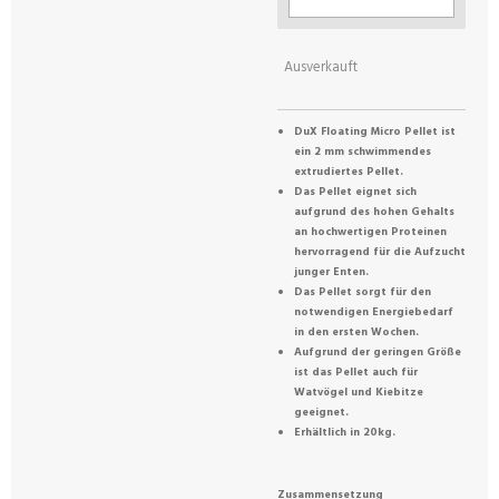
Ausverkauft
DuX Floating Micro Pellet ist
ein 2 mm schwimmendes
extrudiertes Pellet.
Das Pellet eignet sich
aufgrund des hohen Gehalts
an hochwertigen Proteinen
hervorragend für die Aufzucht
junger Enten.
Das Pellet sorgt für den
notwendigen Energiebedarf
in den ersten Wochen.
Aufgrund der geringen Größe
ist das Pellet auch für
Watvögel und Kiebitze
geeignet.
Erhältlich in 20kg.
Zusammensetzung