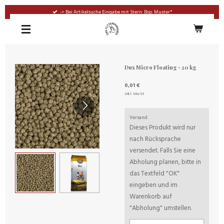
Zum
-> Bei Artikelsuche Eingabe mit Stern: Bsp. Muster*
Hauptinhalt
springen
Dux Micro Floating - 20 kg
0,01 €
inkl. MwSt
Versand
Dieses Produkt wird nur
nach Rücksprache
versendet. Falls Sie eine
Abholung planen, bitte in
das Textfeld "OK"
eingeben und im
Warenkorb auf
"Abholung" umstellen.