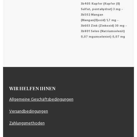
3b405 Kupfer (Kupfer (II)
Sulfat, pentahydrat) 3 mg -
3b502 Mangan
(Mangan(II)oxid) 1,7 mg -
3b603 Zink (Zinkoxid) 30 mg -
3b801 Selen (Natriumselenit)
0,07 mgumseleniet) 0,07 mg
WIR HELFEN IHNEN
Allgemeine Geschäftsbedingungen
Versandbedingungen
Zahlungsmethoden