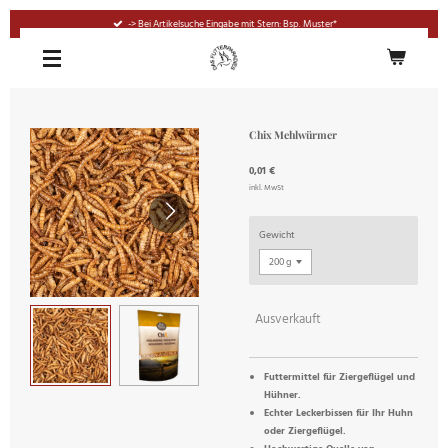
Zum
-> Bei Artikelsuche Eingabe mit Stern: Bsp. Muster*
Hauptinhalt
springen
Chix Mehlwürmer
0,01 €
inkl. MwSt
Gewicht
Ausverkauft
Futtermittel für Ziergeflügel und
Hühner.
Echter Leckerbissen für Ihr Huhn
oder Ziergeflügel.