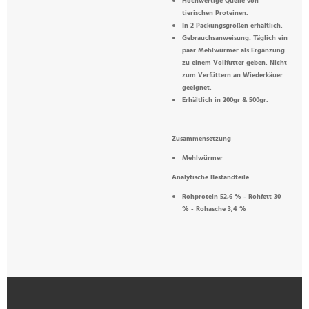
Hochwertige Quelle von
tierischen Proteinen.
In 2 Packungsgrößen erhältlich.
Gebrauchsanweisung: Täglich ein
paar Mehlwürmer als Ergänzung
zu einem Vollfutter geben. Nicht
zum Verfüttern an Wiederkäuer
geeignet.
Erhältlich in 200gr & 500gr.
Zusammensetzung
Mehlwürmer
Analytische Bestandteile
Rohprotein 52,6 % - Rohfett 30
% - Rohasche 3,4 %