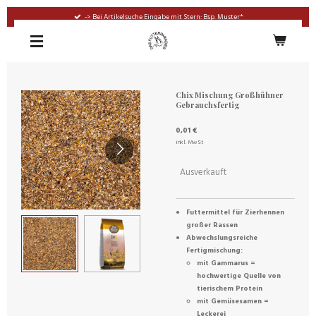
Zum
-> Bei Artikelsuche Eingabe mit Stern: Bsp. Muster*
Hauptinhalt
springen
Chix Mischung Großhühner
Gebrauchsfertig
0,01 €
inkl. MwSt
Ausverkauft
Futtermittel für Zierhennen
großer Rassen
Abwechslungsreiche
Fertigmischung:
mit Gammarus =
hochwertige Quelle von
tierischem Protein
mit Gemüsesamen =
Leckerei