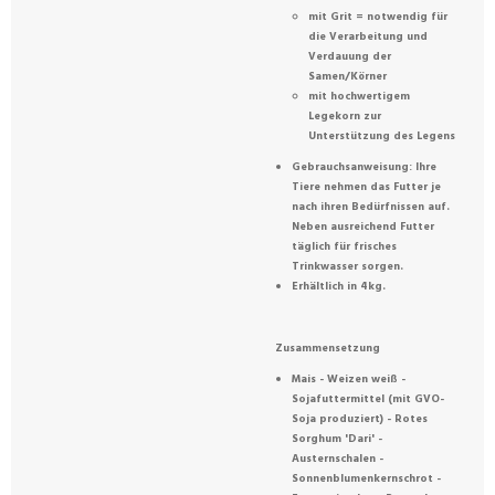
mit Grit = notwendig für
die Verarbeitung und
Verdauung der
Samen/Körner
mit hochwertigem
Legekorn zur
Unterstützung des Legens
Gebrauchsanweisung: Ihre
Tiere nehmen das Futter je
nach ihren Bedürfnissen auf.
Neben ausreichend Futter
täglich für frisches
Trinkwasser sorgen.
Erhältlich in 4kg.
Zusammensetzung
Mais - Weizen weiß -
Sojafuttermittel (mit GVO-
Soja produziert) - Rotes
Sorghum 'Dari' -
Austernschalen -
Sonnenblumenkernschrot -