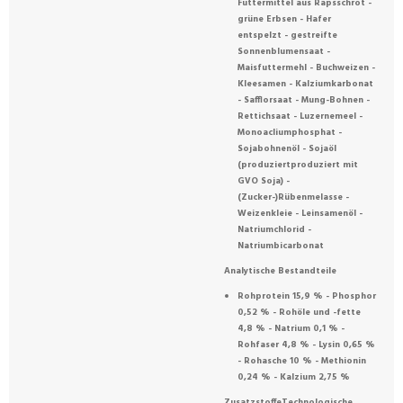
Futtermittel aus Rapsschrot -
grüne Erbsen - Hafer
entspelzt - gestreifte
Sonnenblumensaat -
Maisfuttermehl - Buchweizen -
Kleesamen - Kalziumkarbonat
- Safflorsaat - Mung-Bohnen -
Rettichsaat - Luzernemeel -
Monoacliumphosphat -
Sojabohnenöl - Sojaöl
(produziertproduziert mit
GVO Soja) -
(Zucker-)Rübenmelasse -
Weizenkleie - Leinsamenöl -
Natriumchlorid -
Natriumbicarbonat
Analytische Bestandteile
Rohprotein 15,9 % - Phosphor
0,52 % - Rohöle und -fette
4,8 % - Natrium 0,1 % -
Rohfaser 4,8 % - Lysin 0,65 %
- Rohasche 10 % - Methionin
0,24 % - Kalzium 2,75 %
ZusatzstoffeTechnologische