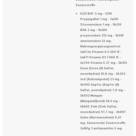
Zusatzstoffe
E321 BHT 2 mg - E310
Propylgallat 1 mg - 1a330
Zitronensäure 1 mg - 1b320
BHA 2 mg - 1k280
propionsäure 212 mg - 1k236
ameisensäure 32 mg.
Nahrungsergäzungsmittel:
3a672a Vitamin A 5.300 IE -
3a671 Vitamin D3 1.060 IE -
3a700 Vitamin E 27 mg - 3b103
Eisen (Eisen (II) Sulfat,
monohydrat) 35,8 mg - 3b202
Jod (Kalziumjodat) 1,1 mg -
3b405 Kupfer (Kupfer (II)
Sulfat, pentahydrat) 7,9 mg -
3b502 Mangan
(Mangan(II)oxid) 58,3 mg -
3b605 Zink (Zink Sulfat,
monohydrat) 47,7 mg - 3b801
Selen (Natriumselenit) 0,21
mg. Sensorische Zusatzstoffe:
2a161g Canthaxanthin 2 mg.