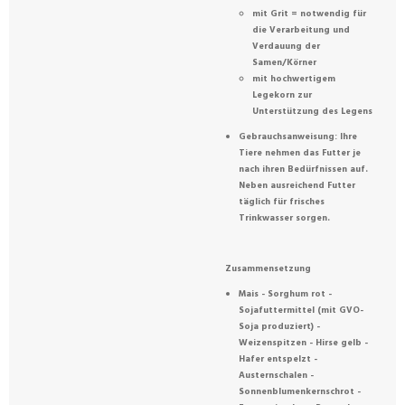
mit Grit = notwendig für
die Verarbeitung und
Verdauung der
Samen/Körner
mit hochwertigem
Legekorn zur
Unterstützung des Legens
Gebrauchsanweisung: Ihre
Tiere nehmen das Futter je
nach ihren Bedürfnissen auf.
Neben ausreichend Futter
täglich für frisches
Trinkwasser sorgen.
Zusammensetzung
Mais - Sorghum rot -
Sojafuttermittel (mit GVO-
Soja produziert) -
Weizenspitzen - Hirse gelb -
Hafer entspelzt -
Austernschalen -
Sonnenblumenkernschrot -