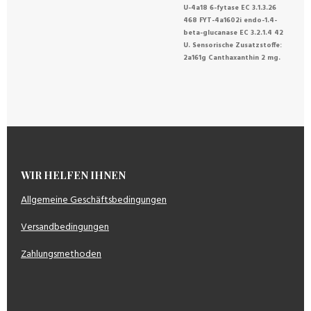
U-4a18 6-fytase EC 3.1.3.26
468 FYT-4a1602i endo-1.4-
beta-glucanase EC 3.2.1.4 42
U. Sensorische Zusatzstoffe:
2a161g Canthaxanthin 2 mg.
WIR HELFEN IHNEN
Allgemeine Geschäftsbedingungen
Versandbedingungen
Zahlungsmethoden