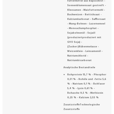
Futtermittel aus Rapsschrot -
Sonnenblumensaat gestreift -
Kleesamen - Maisfuttermehl -
Buchweizen - Rettichsaat -
Kalziumkarbonat - Safflorsaat
- Mung-Bohnen - Luzernemeel
- Monoacliumphosphat -
Sojabohnenöl - Sojaöl
(produziertproduziert mit
GVO Soja) -
(Zucker-)Rübenmelasse -
Weizenkleie - Leinsamenöl -
Natriumchlorid -
Natriumbicarbonat
Analytische Bestandteile
Rohprotein 15,7 % - Phosphor
0,51 % - Rohöle und -fette 5,6
% - Natrium 0,1 % - Rohfaser
5,4 % - Lysin 0,61 % -
Rohasche 9,5 % - Methionin
0,25 % - Kalzium 2,55 %
ZusatzstoffeTechnologische
Zusatzstoffe