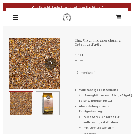
Zum
-> Bei Artikelsuche Eingabe mit Stern: Bsp. Muster*
Hauptinhalt
springen
Chix Mischung Zwerghühner
Gebrauchsfertig
0,01 €
inkl. MwSt
Ausverkauft
Vollständiges Futtermittel
für Zwerghühner und Ziergeflügel (z
Fasane, Rebhühner …)
Abwechslungsreiche
Fertigmischung:
feine Struktur sorgt für
vollständige Aufnahme
mit Gemüsesamen =
Leckerei