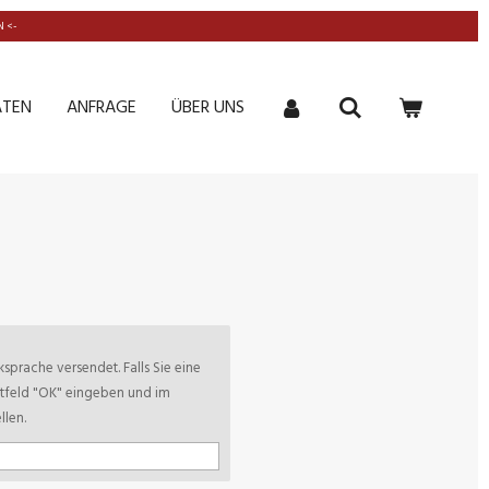
 <-
ATEN
ANFRAGE
ÜBER UNS
sprache versendet. Falls Sie eine
xtfeld "OK" eingeben und im
len.