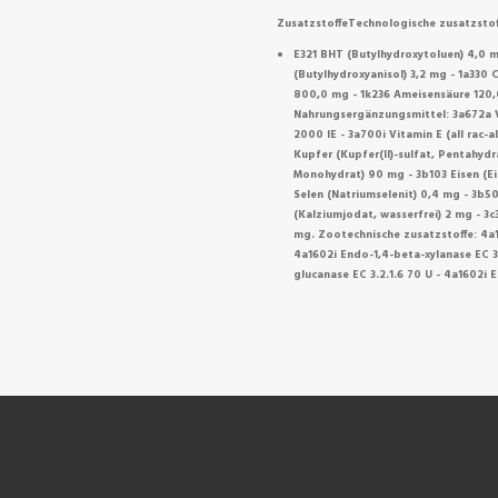
ZusatzstoffeTechnologische zusatzstof
E321 BHT (Butylhydroxytoluen) 4,0 m
(Butylhydroxyanisol) 3,2 mg - 1a330
800,0 mg - 1k236 Ameisensäure 120,
Nahrungsergänzungsmittel: 3a672a V
2000 IE - 3a700i Vitamin E (all rac
Kupfer (Kupfer(II)-sulfat, Pentahydr
Monohydrat) 90 mg - 3b103 Eisen (Ei
Selen (Natriumselenit) 0,4 mg - 3b5
(Kalziumjodat, wasserfrei) 2 mg - 3
mg. Zootechnische zusatzstoffe: 4a1
4a1602i Endo-1,4-beta-xylanase EC 3.
glucanase EC 3.2.1.6 70 U - 4a1602i 
NEN