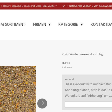
-> Bei Artikelsuche Eingabe mit Stern: Bsp. Muster*
-> KEIN GRATIS VERSAND VON SACKWAREN
IM SORTIMENT
KONTAKTD
FIRMEN
KATEGORIE
Chix Wachstumsmehl - 20 kg
0,01 €
inkl. MwSt
Versand
Dieses Produkt wird nur nach Rück
Abholung planen, bitte in das Te
Warenkorb auf "Abholung" umstel