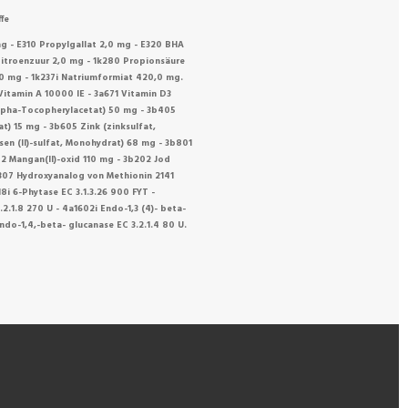
fe
g - E310 Propylgallat 2,0 mg - E320 BHA
 Citroenzuur 2,0 mg - 1k280 Propionsäure
0 mg - 1k237i Natriumformiat 420,0 mg.
itamin A 10000 IE - 3a671 Vitamin D3
-alpha-Tocopherylacetat) 50 mg - 3b405
at) 15 mg - 3b605 Zink (zinksulfat,
sen (II)-sulfat, Monohydrat) 68 mg - 3b801
02 Mangan(II)-oxid 110 mg - 3b202 Jod
c307 Hydroxyanalog von Methionin 2141
8i 6-Phytase EC 3.1.3.26 900 FYT -
2.1.8 270 U - 4a1602i Endo-1,3 (4)- beta-
Endo-1,4,-beta- glucanase EC 3.2.1.4 80 U.