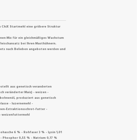
m ChiX Startmehl eine gröbere Struktur
nen Mix für ein gleichmäßiges Wachstum
leischansatz bei Ihren Masthühnern.
stets nach Belieben angeboten werden und
estellt aus genetisch veranderten
ch veränderter Mais) - weizen -
abohnenöl, produziert aus genetisch
lasse - luzernemehl -
n-Extraktionsschrot-futter -
 - weizenfuttermehl
ohasche 6 % - Rohfaser 3 % - Lysin 1,01
 - Phosphor 0,55 % - Natrium 0,17 %