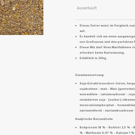
Ausverkauft
Dieses Futter weist im Vergleich zu
auf.
Es handelt sich um einen ausgewoge
von Großrassen und den perfekten F
Dieser Mix darf Ihren Masthühnern 
erfordert keine Rationierung.
Erhältlich in 20kg.
Zusammensetzung
Soja-Extraktionsschrot-futter, herg
sojabohnen - mais - Mais (gentechnis
weizenkleie - calciumcarbonat - soj
veränderten soja - (zucker-) rübenme
monocalciumphosphat - Sonnenblume
natriumchlorid - natriumbicarbonat
Analytische Bestandteile
Rohprotein 18 % - Rohfett 3,5 % - R
% - Methionin 0,47 % - Kalzium 1 %