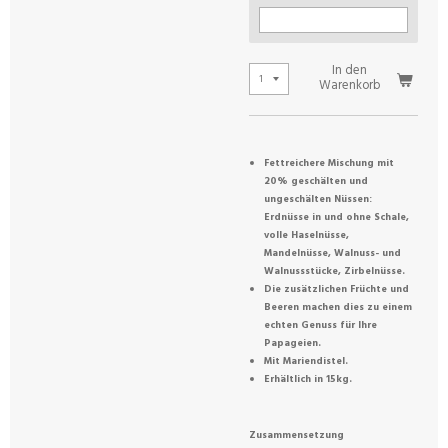
In den
Warenkorb
Fettreichere Mischung mit
20% geschälten und
ungeschälten Nüssen:
Erdnüsse in und ohne Schale,
volle Haselnüsse,
Mandelnüsse, Walnuss- und
Walnussstücke, Zirbelnüsse.
Die zusätzlichen Früchte und
Beeren machen dies zu einem
echten Genuss für Ihre
Papageien.
Mit Mariendistel.
Erhältlich in 15kg.
Zusammensetzung