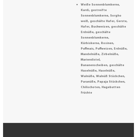
Weiße Sonnenblumkerne,
Kardi, gestreifte
Sonnenblumkerne, Sorgho
weiß, geschälte Hafer, Gerste,
Hafer, Buchweizen, geschälte
Erdnüße, geschälte
Sonnenblumkerne,
Kürbiskerne, Rosinen,
Puffmais, Puffweizen, Erdnüße,
Mandelnüße, Zirbelnüße,
Mariendistel,
Bananenscheiben, geschälte
Haselnüße, Haselnüße,
Walnüße, Walnüß Stückchen,
Paranüße, Papaja Stückchen,
Chilischoten, Hagebutten
Früchte