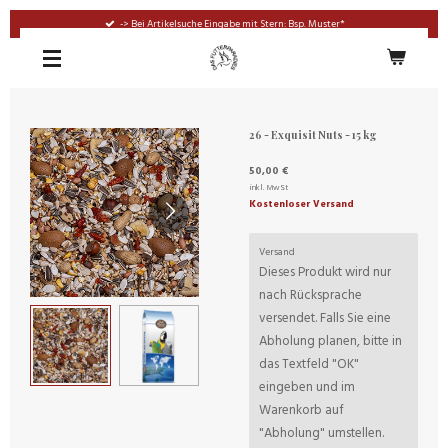
Zum
-> Bei Artikelsuche Eingabe mit Stern: Bsp. Muster*
Hauptinhalt
springen
26 - Exquisit Nuts - 15 kg
50,00 €
inkl. MwSt
Kostenloser Versand
Versand
Dieses Produkt wird nur
nach Rücksprache
versendet. Falls Sie eine
Abholung planen, bitte in
das Textfeld "OK"
eingeben und im
Warenkorb auf
"Abholung" umstellen.