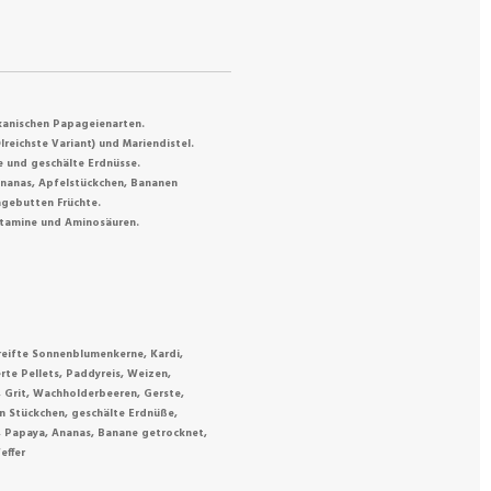
rikanischen Papageienarten.
eichste Variant) und Mariendistel.
e und geschälte Erdnüsse.
Ananas, Apfelstückchen, Bananen
gebutten Früchte.
Vitamine und Aminosäuren.
eifte Sonnenblumenkerne, Kardi,
te Pellets, Paddyreis, Weizen,
, Grit, Wachholderbeeren, Gerste,
n Stückchen, geschälte Erdnüße,
, Papaya, Ananas, Banane getrocknet,
effer