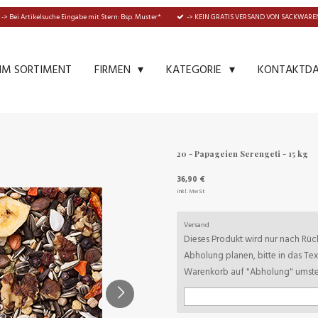
-> Bei Artikelsuche Eingabe mit Stern: Bsp. Muster*
-> KEIN GRATIS VERSAND VON SACKWAREN
IM SORTIMENT
KONTAKTD
FIRMEN
KATEGORIE
20 - Papageien Serengeti - 15 kg
36,90 €
inkl. MwSt
Versand
Dieses Produkt wird nur nach Rück
Abholung planen, bitte in das Te
Warenkorb auf "Abholung" umstel