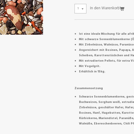
In den Warenkorb
Ist eine ideale Mischung für alle af
Mit schwarze Sonnenblumenkerne (Ölr
Mit Zirbelnüsse, Walnüsse, Paranüss
Angereichert mit Rosinen, Papaya, 
Scheiben, Karottenstückchen und Ha
Mit extrudierten Pellets, für extra 
Mit Vogelgrit.
Erhältlich in 15kg.
Zusammensetzung
Schwarze Sonnenblumenkerne, gestr
Buchweizen, Sorghum weiß, extrudier
Zirbelnüsse, geschälter Hafer, Hafer
Rosinen, Hanf, Hagebutten, Karotte
Kürbiskerne, Mariendistel, Paranüße
Walnüße, Ebereschenbeeren, Chili Pf