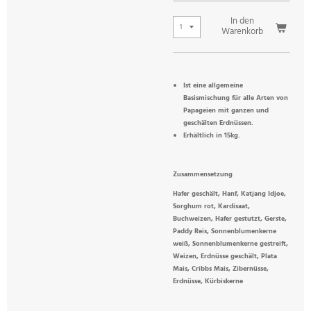
In den
Warenkorb
Ist eine allgemeine
Basismischung für alle Arten von
Papageien mit ganzen und
geschälten Erdnüssen.
Erhältlich in 15kg.
Zusammensetzung
Hafer geschält, Hanf, Katjang Idjoe,
Sorghum rot, Kardisaat,
Buchweizen, Hafer gestutzt, Gerste,
Paddy Reis, Sonnenblumenkerne
weiß, Sonnenblumenkerne gestreift,
Weizen, Erdnüsse geschält, Plata
Mais, Cribbs Mais, Zibernüsse,
Erdnüsse, Kürbiskerne