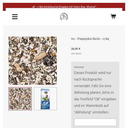
Zum
-> Bei Artikelsuche Eingabe mit Stern: Bsp. Muster*
Hauptinhalt
springen
60 - Papageien Basis - 15 kg
26,00 €
inkl. MwSt
Versand
Dieses Produkt wird nur
nach Rücksprache
versendet. Falls Sie eine
Abholung planen, bitte in
das Textfeld "OK" eingeben
und im Warenkorb auf
"Abholung" umstellen.