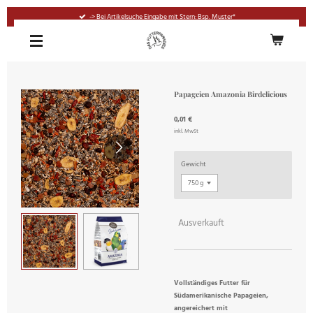
Zum
-> Bei Artikelsuche Eingabe mit Stern: Bsp. Muster*
Hauptinhalt
springen
Papageien Amazonia Birdelicious
0,01 €
inkl. MwSt
Gewicht
Ausverkauft
Vollständiges Futter für
Südamerikanische Papageien,
angereichert mit