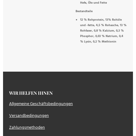
Hefe, Öle und Fette
Bestandteile
12 % Rohprotein, 13% Rohöle
und -fette, 4,5 % Rohasche, 13 %
Rohfaser, 0,8 % Kalzium, 0,3 %
Phosphor, 0,03 % Natrium, 0,4
% Lysin, 0,2 % Methionin
WIR HELFEN IHNEN
Allgemeine Geschäftsbedingungen
Versandbedingungen
Zahlungsmethoden