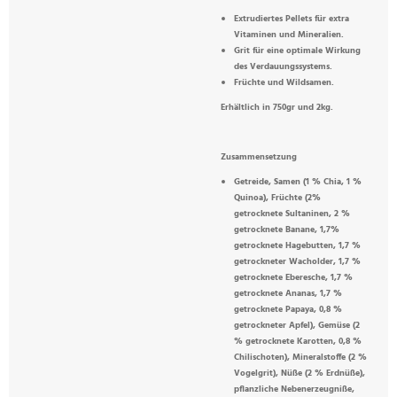
Extrudiertes Pellets für extra
Vitaminen und Mineralien.
Grit für eine optimale Wirkung
des Verdauungssystems.
Früchte und Wildsamen.
Erhältlich in 750gr und 2kg.
Zusammensetzung
Getreide, Samen (1 % Chia, 1 %
Quinoa), Früchte (2%
getrocknete Sultaninen, 2 %
getrocknete Banane, 1,7%
getrocknete Hagebutten, 1,7 %
getrockneter Wacholder, 1,7 %
getrocknete Eberesche, 1,7 %
getrocknete Ananas, 1,7 %
getrocknete Papaya, 0,8 %
getrockneter Apfel), Gemüse (2
% getrocknete Karotten, 0,8 %
Chilischoten), Mineralstoffe (2 %
Vogelgrit), Nüße (2 % Erdnüße),
pflanzliche Nebenerzeugniße,