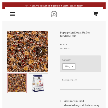
Zum
-> Bei Artikelsuche Eingabe mit Stern: Bsp. Muster*
Hauptinhalt
springen
Papageien Down Under
Birdelicious
0,01 €
inkl. MwSt
Gewicht
Ausverkauft
Einzigartige und
abwechslungsreiche Mischung