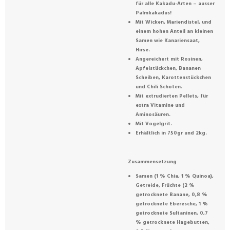
für alle Kakadu-Arten – ausser
Palmkakadus!
Mit Wicken, Mariendistel, und
einem hohen Anteil an kleinen
Samen wie Kanariensaat,
Hirse.
Angereichert mit Rosinen,
Apfelstückchen, Bananen
Scheiben, Karottenstückchen
und Chili Schoten.
Mit extrudierten Pellets, für
extra Vitamine und
Aminosäuren.
Mit Vogelgrit.
Erhältlich in 750gr und 2kg.
Zusammensetzung
Samen (1 % Chia, 1 % Quinoa),
Getreide, Früchte (2 %
getrocknete Banane, 0,8 %
getrocknete Eberesche, 1 %
getrocknete Sultaninen, 0,7
% getrocknete Hagebutten,