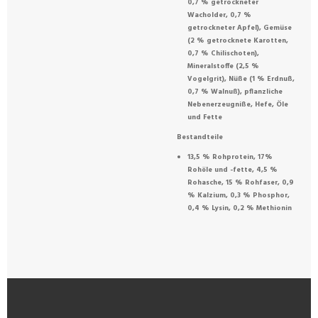
0,7 % getrockneter
Wacholder, 0,7 %
getrockneter Apfel), Gemüse
(2 % getrocknete Karotten,
0,7 % Chilischoten),
Mineralstoffe (2,5 %
Vogelgrit), Nüße (1 % Erdnuß,
0,7 % Walnuß), pflanzliche
Nebenerzeugniße, Hefe, Öle
und Fette
Bestandteile
13,5 % Rohprotein, 17%
Rohöle und -fette, 4,5 %
Rohasche, 15 % Rohfaser, 0,9
% Kalzium, 0,3 % Phosphor,
0,4 % Lysin, 0,2 % Methionin