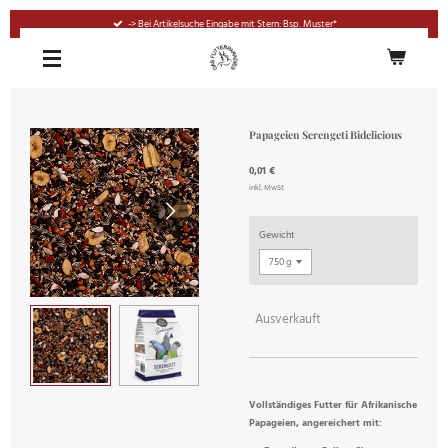
Zum
-> Bei Artikelsuche Eingabe mit Stern: Bsp. Muster*
Hauptinhalt
springen
Papageien Serengeti Bidelicious
0,01 €
inkl. MwSt
Gewicht
Ausverkauft
Vollständiges Futter für Afrikanische
Papageien, angereichert mit: