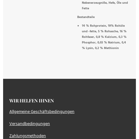
Nebenerzeugniße, Hefe, Öle und
Fette
Bestandteile
14 % Rohprotein, 19% Rohöle
und -fette, 5 % Rohasche, 16 %
Rohfaser, 0,8 % Kalzium, 0,3 %
Phosphor, 0,03 % Natrium, 0,4
% Lysin, 0,2 % Methionin
WIR HELFEN IHNEN
Allgemeine Geschäftsbedingungen
Versandbedingungen
Zahlungsmethoden