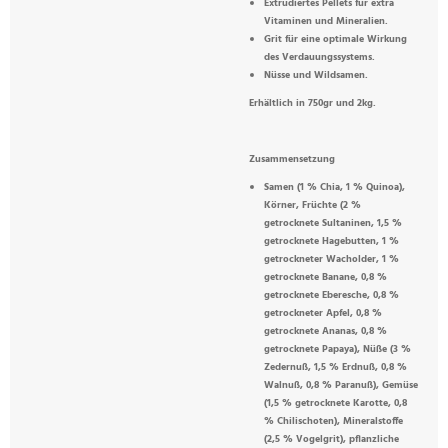
Extrudiertes Pellets für extra
Vitaminen und Mineralien.
Grit für eine optimale Wirkung
des Verdauungssystems.
Nüsse und Wildsamen.
Erhältlich in 750gr und 2kg.
Zusammensetzung
Samen
(1 % Chia, 1 % Quinoa),
Körner, Früchte (2 %
getrocknete Sultaninen, 1,5 %
getrocknete Hagebutten, 1 %
getrockneter Wacholder, 1 %
getrocknete Banane, 0,8 %
getrocknete Eberesche, 0,8 %
getrockneter Apfel, 0,8 %
getrocknete Ananas, 0,8 %
getrocknete Papaya), Nüße (3 %
Zedernuß, 1,5 % Erdnuß, 0,8 %
Walnuß, 0,8 % Paranuß), Gemüse
(1,5 % getrocknete Karotte, 0,8
% Chilischoten), Mineralstoffe
(2,5 % Vogelgrit), pflanzliche