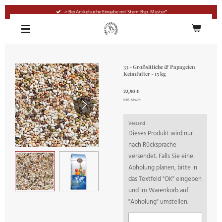
Zum
-> Bei Artikelsuche Eingabe mit Stern: Bsp. Muster*
Hauptinhalt
springen
33 - Großsittiche & Papageien
Keimfutter - 15 kg
22,90 €
inkl. MwSt
Versand
Dieses Produkt wird nur
nach Rücksprache
versendet. Falls Sie eine
Abholung planen, bitte in
das Textfeld "OK" eingeben
und im Warenkorb auf
"Abholung" umstellen.