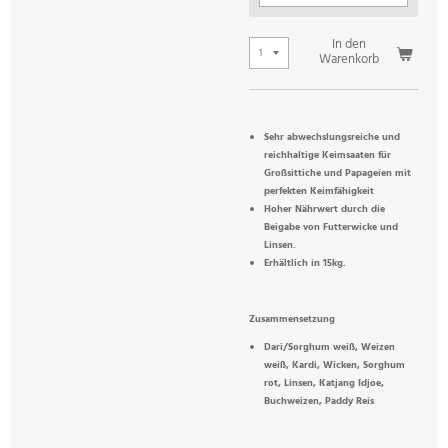
In den
Warenkorb
Sehr abwechslungsreiche und
reichhaltige Keimsaaten für
Großsittiche und Papageien mit
perfekten Keimfähigkeit
Hoher Nährwert durch die
Beigabe von Futterwicke und
Linsen.
Erhältlich in 15kg.
Zusammensetzung
Dari/Sorghum weiß, Weizen
weiß, Kardi, Wicken, Sorghum
rot, Linsen, Katjang Idjoe,
Buchweizen, Paddy Reis