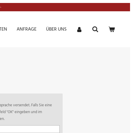
-
TEN
ANFRAGE
ÜBER UNS
prache versendet. Falls Sie eine
tfeld "OK" eingeben und im
en.