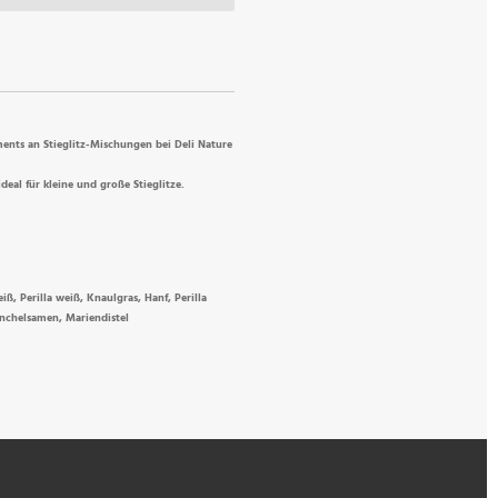
ments an Stieglitz-Mischungen bei Deli Nature
deal für kleine und große Stieglitze.
ß, Perilla weiß, Knaulgras, Hanf, Perilla
nchelsamen, Mariendistel