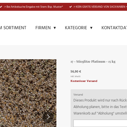
-> Bei Artikelsuche Eingabe mit Stern: Bsp. Muster*
-> KEIN GRATIS VERSAND VON SACKWAREN <
M SORTIMENT
KONTAKTDA
FIRMEN
KATEGORIE
17 - Stieglitze Platinum - 15 kg
56,90 €
inkl. MwSt
Kostenloser Versand
Versand
Dieses Produkt wird nur nach Rücks
Abholung planen, bitte in das Tex
Warenkorb auf "Abholung" umstell