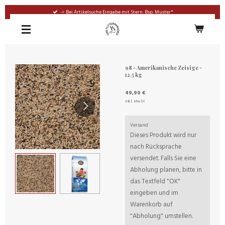
Zum
-> Bei Artikelsuche Eingabe mit Stern: Bsp. Muster*
Hauptinhalt
springen
98 - Amerikanische Zeisige -
12,5 kg
49,90 €
inkl. MwSt
Versand
Dieses Produkt wird nur
nach Rücksprache
versendet. Falls Sie eine
Abholung planen, bitte in
das Textfeld "OK"
eingeben und im
Warenkorb auf
"Abholung" umstellen.