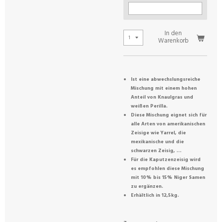
In den
Warenkorb
Ist eine abwechslungsreiche
Mischung mit einem hohen
Anteil von Knaulgras und
weißen Perilla.
Diese Mischung eignet sich für
alle Arten von amerikanischen
Zeisige wie Yarrel, die
mexikanische und die
schwarzen Zeisig, …
Für die Kaputzenzeisig wird
es empfohlen diese Mischung
mit 10% bis 15% Niger Samen
zu ergänzen.
Erhältlich in 12,5kg.