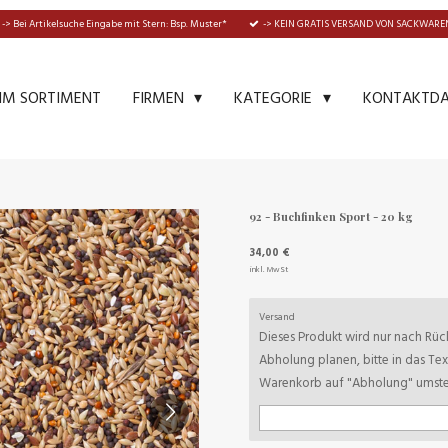
-> Bei Artikelsuche Eingabe mit Stern: Bsp. Muster*
-> KEIN GRATIS VERSAND VON SACKWAREN
IM SORTIMENT
KONTAKTD
FIRMEN
KATEGORIE
92 - Buchfinken Sport - 20 kg
34,00 €
inkl. MwSt
Versand
Dieses Produkt wird nur nach Rück
Abholung planen, bitte in das Te
Warenkorb auf "Abholung" umstel