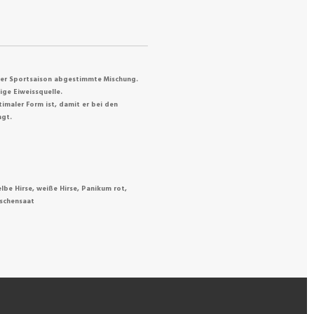
 der Sportsaison abgestimmte Mischung.
ge Eiweissquelle.
timaler Form ist, damit er bei den
ngt.
lbe Hirse, weiße Hirse, Panikum rot,
eschensaat