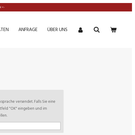
 <-
ATEN
ANFRAGE
ÜBER UNS
sprache versendet. Falls Sie eine
xtfeld "OK" eingeben und im
len.