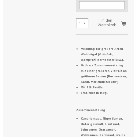
In den
Warenkorb
Mischung für größere Arten
Waldvögel (Grünfink,
Dompfaff, Kernbeißer usw.).
Gröbere Zusammensetzung
mit einer größeren Vielfalt an
größeren Samen (Buchweizen,
Kardi, Mariendistel usw.).
Mit 7% Perilla.
Erhältlich in 15kg.
Zusammensetzung
Kanariensaat, Niger Samen,
Hafer geschält, Hanfsaat,
Leinsamen, Grassamen,
Wildsamen, Kardisaat, weiße