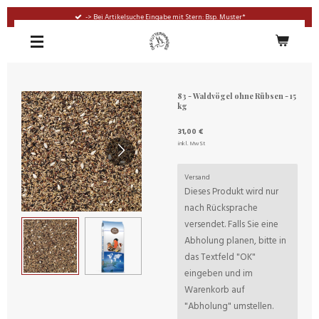
Zum
-> Bei Artikelsuche Eingabe mit Stern: Bsp. Muster*
Hauptinhalt
springen
83 - Waldvögel ohne Rübsen - 15
kg
31,00 €
inkl. MwSt
Versand
Dieses Produkt wird nur
nach Rücksprache
versendet. Falls Sie eine
Abholung planen, bitte in
das Textfeld "OK"
eingeben und im
Warenkorb auf
"Abholung" umstellen.