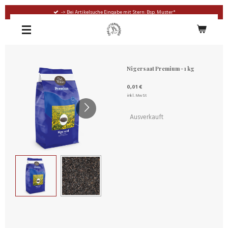
Zum
-> Bei Artikelsuche Eingabe mit Stern: Bsp. Muster*
Hauptinhalt
springen
Nigersaat Premium - 1 kg
0,01 €
inkl. MwSt
Ausverkauft