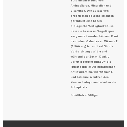
Zusammensetzung von
Aminosäuren, Mineralien und
Vitaminen. Der Zusatz von
organischen Spurenelementen
garantiert eine höhere
biologische Verfügbarkeit, so
dass sie besser im Vogelköper
ausgenutzt werden können. Dank
des hohen Gehaltes an Vitamin E
(2.500 mg) ist es ideal für die
Vorbereitung auf die und
während der Zucht. Dank L-
Carnitin fördert BREED+ die
Fruchtbarkeit! Die zusätzlichen
Antioxidantien, wie Vitamin E
und Folsäure schützen den
kleinen Embryo und erhöhen die
Schlupfrate.
Erhältlich in 500gr.