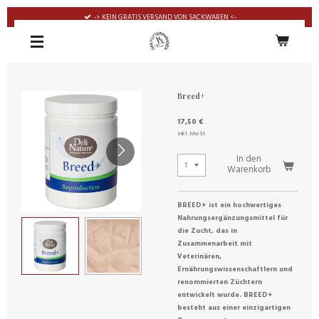
Zum
-> KEIN GRATIS VERSAND VON SACKWAREN <-
Hauptinhalt
springen
Breed+
17,50 €
inkl. MwSt
In den
Warenkorb
BREED+ ist ein hochwertiges
Nahrungsergänzungsmittel für
die Zucht, das in
Zusammenarbeit mit
Veterinären,
Ernährungswissenschaftlern und
renommierten Züchtern
entwickelt wurde. BREED+
besteht aus einer einzigartigen