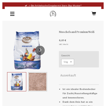
Zum
-> Bei Artikelsuche Eingabe mit Stern: Bsp. Muster*
Hauptinhalt
springen
Muschelsand Premium Weiß
0,01 €
inkl. MwSt
Gewicht
Ausverkauft
Ist ein idealer Bodendecker
für Zucht/Ausstellungskäfige
und Innenvolieren.
Dank dem Anis hat es ein