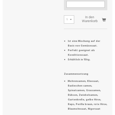
In den
Warenkorb
Ist eine Mischung auf der
Basis von Gemüsesaat.
Perfekt geeignet als
Konditionssaat.
Erhältlich in 15kg.
Zusammensetzung
Mohrensamen, Kleesaat,
Radieschen samen,
Spinatsamen, Grassamen,
Rübsen, Zwiebelsamen,
Gartenkreße, gelbe Hirse,
Raps, Perilla braun, rote Hirse,
Blaumohnsaat, Nigersaat