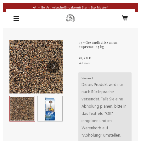
Zum
-> Bei Artikelsuche Eingabe mit Stern: Bsp. Muster*
Hauptinhalt
springen
93 - Gesundheitssamen
Supreme - 15 kg
28,90 €
inkl. MwSt
Versand
Dieses Produkt wird nur
nach Rücksprache
versendet. Falls Sie eine
Abholung planen, bitte in
das Textfeld "OK"
eingeben und im
Warenkorb auf
"Abholung" umstellen.