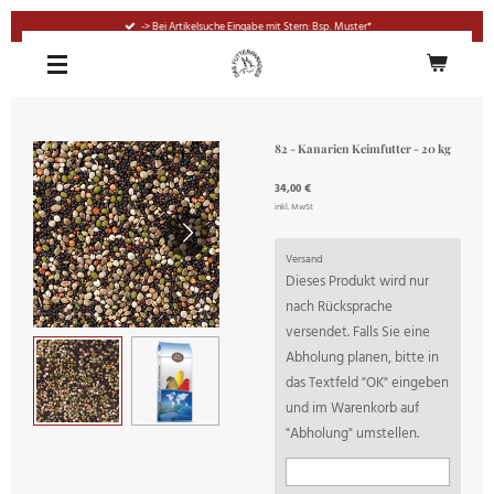
Zum
-> Bei Artikelsuche Eingabe mit Stern: Bsp. Muster*
Hauptinhalt
springen
82 - Kanarien Keimfutter - 20 kg
34,00 €
inkl. MwSt
Versand
Dieses Produkt wird nur
nach Rücksprache
versendet. Falls Sie eine
Abholung planen, bitte in
das Textfeld "OK" eingeben
und im Warenkorb auf
"Abholung" umstellen.