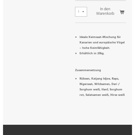
In den
Warenkorb
Ideale Keimsaat-Mischung für
Kanarien und europäische Vögel
– hohe Keimfähigkeit.
Erhältlich in 20kg.
Zusammensetzung
Rübsen, Katjang Idjoe, Raps,
Nigersaat, Wildsamen, Dari /
Sorghum weiß, Hanf, Sorghum
rot, Salatsamen weiß, Hirse weiß