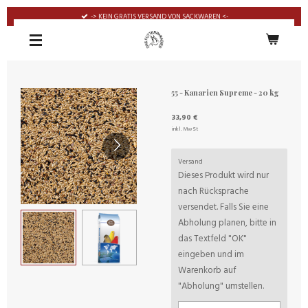
Zum
-> KEIN GRATIS VERSAND VON SACKWAREN <-
Hauptinhalt
springen
55 - Kanarien Supreme - 20 kg
33,90 €
inkl. MwSt
Versand
Dieses Produkt wird nur
nach Rücksprache
versendet. Falls Sie eine
Abholung planen, bitte in
das Textfeld "OK"
eingeben und im
Warenkorb auf
"Abholung" umstellen.