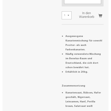
In den
Warenkorb
Ausgewogene
Kanarienmischung für sowohl
Positur- als auch
Farbenkanarien.
Häufig verwendete Mischung
im Benelux-Raum und
Deutschland, die sich dort
schon bewährt hat.
Erhältlich in 20kg.
Zusammensetzung
Kanariensaat, Rübsen, Hafer
geschält, Nigersaat,
Leinsamen, Hanf, Perilla
braun, Salatsaat weiß