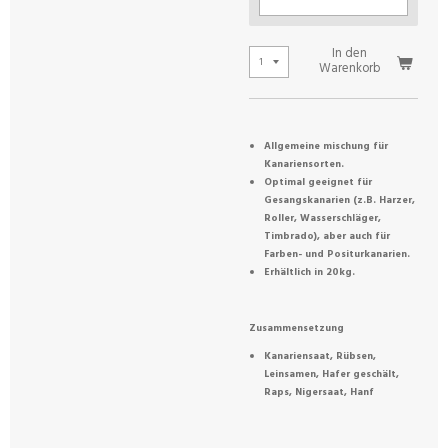
In den
Warenkorb
Allgemeine mischung für
Kanariensorten.
Optimal geeignet für
Gesangskanarien (z.B. Harzer,
Roller, Wasserschläger,
Timbrado), aber auch für
Farben- und Positurkanarien.
Erhältlich in 20kg.
Zusammensetzung
Kanariensaat, Rübsen,
Leinsamen, Hafer geschält,
Raps, Nigersaat, Hanf