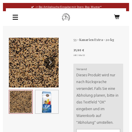
Zum
-> Bei Artikelsuche Eingabe mit Stern: Bsp. Muster*
Hauptinhalt
springen
53 - Kanarien Extra - 20 kg
31,90 €
inkl. MwSt
Versand
Dieses Produkt wird nur
nach Rücksprache
versendet. Falls Sie eine
Abholung planen, bitte in
das Textfeld "OK"
eingeben und im
Warenkorb auf
"Abholung" umstellen.