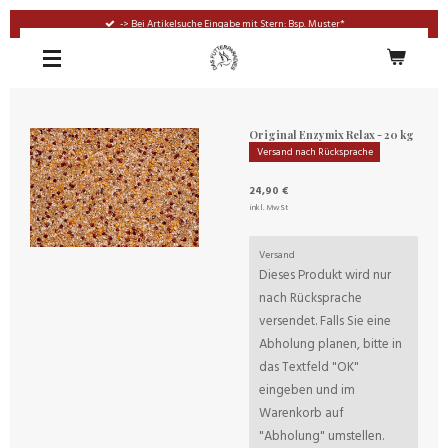
Zum
-> Bei Artikelsuche Eingabe mit Stern: Bsp. Muster*
Hauptinhalt
springen
Original Enzymix Relax - 20 kg
Versand nach Rücksprache
24,90 €
inkl. MwSt
Versand
Dieses Produkt wird nur
nach Rücksprache
versendet. Falls Sie eine
Abholung planen, bitte in
das Textfeld "OK"
eingeben und im
Warenkorb auf
"Abholung" umstellen.