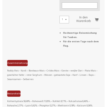
In den
Warenkorb
Hochwertige Reisemischung
für Tauben.
Für die ersten Tage nach dem
Flug.
Zusammensetzung
Paddy-Reis – Kardi – Bordeaux-Mais – Cribbs-Mais – Gerste – weiβer Dari – Plata-Mais –
geschälter Hafer – roter Sorghum – Weizen – getoastete Soja – Hanf – Linsen – Raps –
Sesamsamen – Selberreis
Bestandteile
Kohlenhydrate 58,49% – Roheiweiß 11,85% – Rohfett 8,71% – Rohzellulose 8,46% –
Rohasche 2,17% – Lysin 0,42% – Phosphor 0,27% – Methionin 0,18% – Kalzium 0,06%