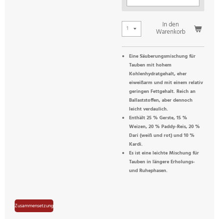
In den
Warenkorb
Eine Säuberungsmischung für
Tauben mit hohem
Kohlenhydratgehalt, eher
eiweißarm und mit einem relativ
geringen Fettgehalt. Reich an
Ballaststoffen, aber dennoch
leicht verdaulich.
Enthält 25 % Gerste, 15 %
Weizen, 20 % Paddy-Reis, 20 %
Dari (weiß und rot) und 10 %
Kardi.
Es ist eine leichte Mischung für
Tauben in längere Erholungs-
und Ruhephasen.
Zusammensetzung