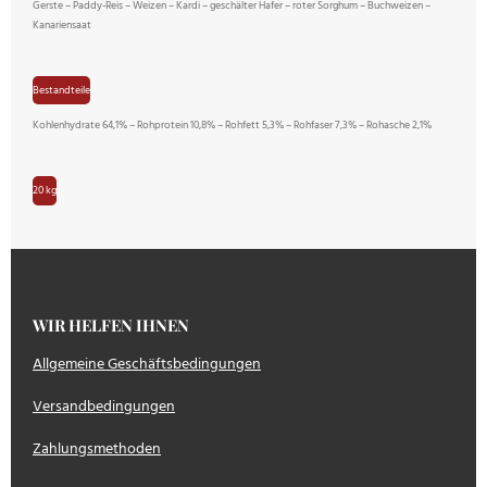
Gerste – Paddy-Reis – Weizen – Kardi – geschälter Hafer – roter Sorghum – Buchweizen –
Kanariensaat
Bestandteile
Kohlenhydrate 64,1% – Rohprotein 10,8% – Rohfett 5,3% – Rohfaser 7,3% – Rohasche 2,1%
20 kg
WIR HELFEN IHNEN
Allgemeine Geschäftsbedingungen
Versandbedingungen
Zahlungsmethoden