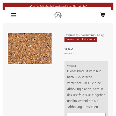
Zum
-> Bei Artikelsuche Eingabe mit Stern: Bsp. Muster*
Hauptinhalt
springen
Original 23 - Säuberung - 20 kg
Versand nach Rücksprache
22,90 €
inkl. MwSt
Versand
Dieses Produkt wird nur
nach Rücksprache
versendet. Falls Sie eine
Abholung planen, bitte in
das Textfeld "OK" eingeben
und im Warenkorb auf
"Abholung" umstellen.