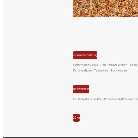
Zusammensetzung
Kleiner Cribbs-Mais – Dari – weißer Weizen – Kardi
Katjang Idjoee – Taubenreis – Buchweizen
Bestandteile
Kohlenhydrate 56,41% – Roheiweiß 14,87% – Rohzel
20 kg