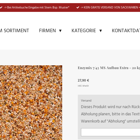
-> Bei Artikelsuche Eingabe mit Stern: Bsp. Muster*
-> KEIN GRATIS VERSAND VON SACKWAREN <
M SORTIMENT
KONTAKTDA
FIRMEN
KATEGORIE
Enzymix 7/43 MS Aufbau Extra - 20 k
27,90 €
inkl. MwSt
Versand
Dieses Produkt wird nur nach Rücks
Abholung planen, bitte in das Tex
Warenkorb auf "Abholung" umstell