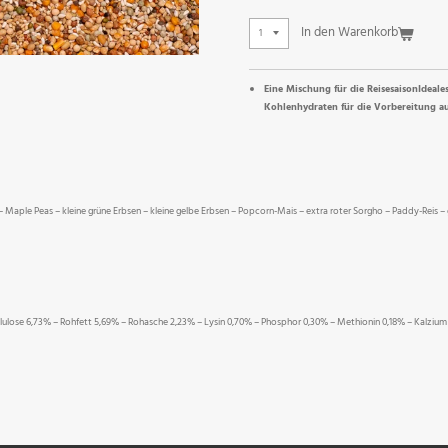
In den Warenkorb
Eine Mischung für die ReisesaisonIdeale
Kohlenhydraten für die Vorbereitung au
 – Maple Peas – kleine grüne Erbsen – kleine gelbe Erbsen – Popcorn-Mais – extra roter Sorgho – Paddy-Reis 
lulose 6,73% – Rohfett 5,69% – Rohasche 2,23% – Lysin 0,70% – Phosphor 0,30% – Methionin 0,18% – Kalzium