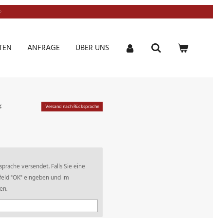
-
TEN
ANFRAGE
ÜBER UNS
g
Versand nach Rücksprache
prache versendet. Falls Sie eine
tfeld "OK" eingeben und im
en.