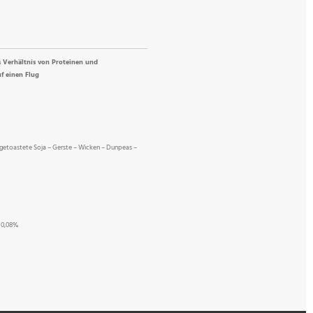
s Verhältnis von Proteinen und
f einen Flug
– getoastete Soja – Gerste – Wicken – Dunpeas –
 0,08%