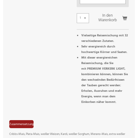
In den
Warenkorb
Vielseitige Reisemischung mit 32
verschiedenen Zutaten.
Sehr energiereich durch
hochwertige Körner und Saaten.
Mit dieser energiereichen
Reisemischung, die Sie
mit PREMIUM VERKERK LIGHT,
kombinieren können, können Sie
den wechselnden Bedürfnissen
der Tauben gerecht werden:
Erholen, Ausruhen und mehr
Energie, wenn man dem
Einkorben näher kommt.
Zusammensetzung
Cribbs-Mais, Plata-Mais, weißer Weizen, Kardi, weißer Sorghum, Merano-Mais, extra weißer