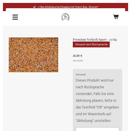
Zum
-> Bei Artikelsuche Eingabe mit Stern: Bsp. Muster*
Hauptinhalt
springen
Premium Verkerk Sport - 20 kg
Versand nach Rücksprache
26,90 €
inkl. MwSt
Versand
Dieses Produkt wird nur
nach Rücksprache
versendet. Falls Sie eine
Abholung planen, bitte in
das Textfeld "OK" eingeben
und im Warenkorb auf
"Abholung" umstellen.