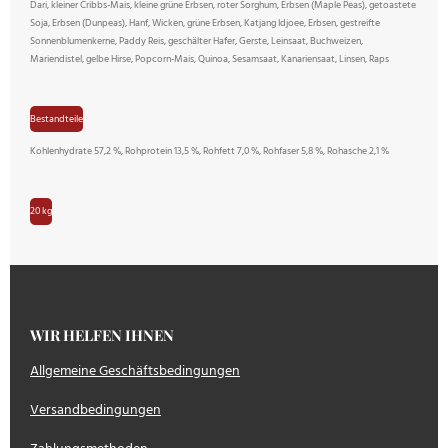
Dari, kleiner Cribbs-Mais, kleine grüne Erbsen, roter Sorghum, Erbsen (Maple Peas), getoastete
Soja, Erbsen (Dunpeas), Hanf, Wicken, grüne Erbsen, Katjang Idjoee, Erbsen, gestreifte
Sonnenblumenkerne, Paddy Reis, geschälter Hafer, Gerste, Leinsaat, Buchweizen,
Mariendistel, gelbe Hirse, Popcorn-Mais, Quinoa, Sesamsaat, Kanariensaat, Linsen, Raps
Bestandteile
Kohlenhydrate 57,2 %, Rohprotein 13,5 %, Rohfett 7,0 %, Rohfaser 5,8 %, Rohasche 2,1 %
20 kg
WIR HELFEN IHNEN
Allgemeine Geschäftsbedingungen
Versandbedingungen