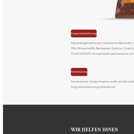
Zusammensetzung
Getreide (gentechnisch verändertes Maismehl, W
15%, Mineralstoffe, Backwaren, Gemüse, Zusatz
ZUSATZSTOFFE: Klinoptilolith sedimentären Ur
Anwendung
Verabreichen Sie das Produkt so oft, wie Sie mö
Originalverpackung aufbewahren.
WIR HELFEN IH