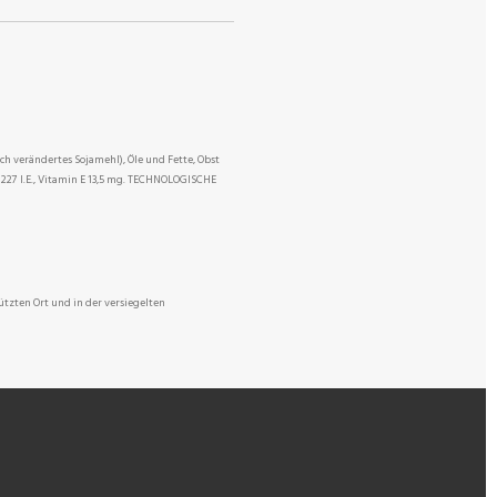
h verändertes Sojamehl), Öle und Fette, Obst
27 I.E., Vitamin E 13,5 mg. TECHNOLOGISCHE
ützten Ort und in der versiegelten