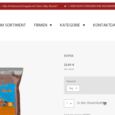
-> Bei Artikelsuche Eingabe mit Stern: Bsp. Muster*
-> KEIN GRATIS VERSAND VON SACKWAREN
IM SORTIMENT
KONTAKTD
FIRMEN
KATEGORIE
SUPER
22,90 €
inkl. MwSt
Gewicht
In den Warenkorb
Artikelnummer:
INS063