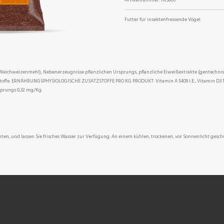
Futter für insektenfressende Vögel.
eichweizenmehl), Nebenerzeugnisse pflanzlichen Ursprungs, pflanzliche Eiweißextrakte (gentechnisc
stoffe. ERNÄHRUNGSPHYSIOLOGISCHE ZUSATZSTOFFE PRO KG PRODUKT: Vitamin A 5409 I.E., Vitamin D3 12
sprungs 0,32 mg/Kg.
chten, und lassen Sie frisches Wasser zur Verfügung. An einem kühlen, trockenen, vor Sonnenlicht gesch
NEN