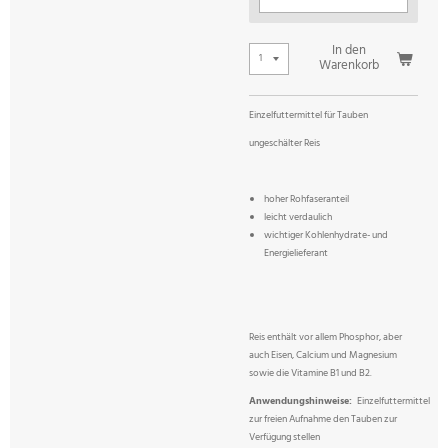
In den
Warenkorb
Einzelfuttermittel für Tauben
ungeschälter Reis
hoher Rohfaseranteil
leicht verdaulich
wichtiger Kohlenhydrate- und
Energielieferant
Reis enthält vor allem Phosphor, aber
auch Eisen, Calcium und Magnesium
sowie die Vitamine B1 und B2.
Anwendungshinweise:
Einzelfuttermittel
zur freien Aufnahme den Tauben zur
Verfügung stellen