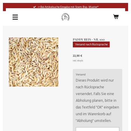
Zum
-> Bei Artikelsuche Eingabe mit Stern: Bsp. Muster*
Hauptinhalt
springen
PADDY REIS - NR. 100
Versand nach Rücksprache
22,90 €
inkl. MwSt
Versand
Dieses Produkt wird nur
nach Rücksprache
versendet. Falls Sie eine
Abholung planen, bitte in
das Textfeld "OK" eingeben
und im Warenkorb auf
"Abholung" umstellen.